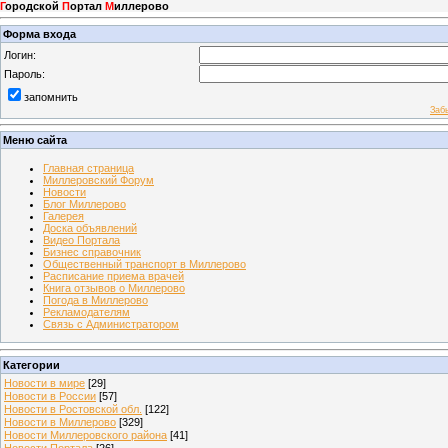
Г
ородской
П
ортал
М
иллерово
Форма входа
Логин:
Пароль:
запомнить
Заб
Меню сайта
Главная страница
Миллеровский Форум
Новости
Блог Миллерово
Галерея
Доска объявлений
Видео Портала
Бизнес справочник
Общественный транспорт в Миллерово
Расписание приема врачей
Книга отзывов о Миллерово
Погода в Миллерово
Рекламодателям
Связь с Администратором
Категории
Новости в мире
[29]
Новости в России
[57]
Новости в Ростовской обл.
[122]
Новости в Миллерово
[329]
Новости Миллеровского района
[41]
Новости Портала
[26]