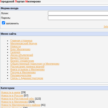
Г
ородской
П
ортал
М
иллерово
Форма входа
Логин:
Пароль:
запомнить
Заб
Меню сайта
Главная страница
Миллеровский Форум
Новости
Блог Миллерово
Галерея
Доска объявлений
Видео Портала
Бизнес справочник
Общественный транспорт в Миллерово
Расписание приема врачей
Книга отзывов о Миллерово
Погода в Миллерово
Рекламодателям
Связь с Администратором
Категории
Новости в мире
[29]
Новости в России
[57]
Новости в Ростовской обл.
[122]
Новости в Миллерово
[329]
Новости Миллеровского района
[41]
Новости Портала
[26]