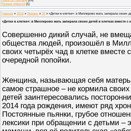
Разные новости
[1]
Главная
»
2016
»
Январь
»
30
» «Детки в клетке»: в Миллерово мать запирала своих д
«Детки в клетке»: в Миллерово мать запирала своих детей в клетках вместе с
Совершенно дикий случай, не вме
общества людей, произошёл в Милл
своих четырёх чад в клетке вместе 
очередной попойки.
Женщина, называющая себя матерью,
самое страшное – не кормила своих
детей заинтересовались посторонни
2014 года рождения, имеют ряд хро
Постоянные пьянки, грубое отношен
лексики при обращении с детьми – 
мамаши, вся её родительская «забо