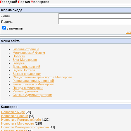
Г
ородской
П
ортал
М
иллерово
Форма входа
Логин:
Пароль:
запомнить
Заб
Меню сайта
Главная страница
Миллеровский Форум
Новости
Блог Миллерово
Галерея
Доска объявлений
Видео Портала
Бизнес справочник
Общественный транспорт в Миллерово
Расписание приема врачей
Книга отзывов о Миллерово
Погода в Миллерово
Рекламодателям
Связь с Администратором
Категории
Новости в мире
[29]
Новости в России
[57]
Новости в Ростовской обл.
[122]
Новости в Миллерово
[329]
Новости Миллеровского района
[41]
Новости Портала
[26]