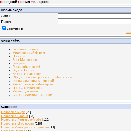
Г
ородской
П
ортал
М
иллерово
Форма входа
Логин:
Пароль:
запомнить
Заб
Меню сайта
Главная страница
Миллеровский Форум
Новости
Блог Миллерово
Галерея
Доска объявлений
Видео Портала
Бизнес справочник
Общественный транспорт в Миллерово
Расписание приема врачей
Книга отзывов о Миллерово
Погода в Миллерово
Рекламодателям
Связь с Администратором
Категории
Новости в мире
[29]
Новости в России
[57]
Новости в Ростовской обл.
[122]
Новости в Миллерово
[329]
Новости Миллеровского района
[41]
Новости Портала
[26]