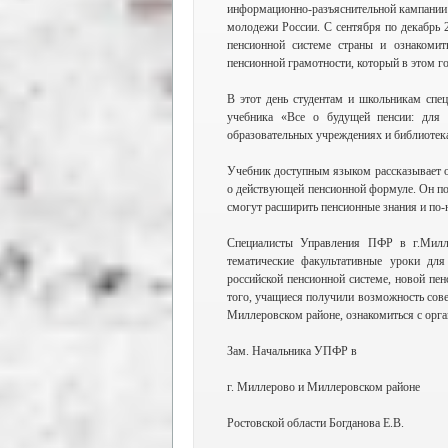
информационно-разъяснительной кампании
молодежи России. С сентября по декабрь 
пенсионной системе страны и ознакоми
пенсионной грамотности, который в этом г
В этот день студентам и школьникам спе
учебника «Все о будущей пенсии: для
образовательных учреждениях и библиотек
Учебник доступным языком рассказывает о
о действующей пенсионной формуле. Он по
смогут расширить пенсионные знания и по-
Специалисты Управления ПФР в г.Милл
тематические факультативные уроки для
российской пенсионной системе, новой пе
того, учащиеся получили возможность сов
Миллеровском районе, ознакомиться с орг
Зам. Начальника УПФР в
г. Миллерово и Миллеровском районе
Ростовской области Богданова Е.В.