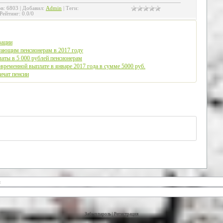
ов
:
6803
|
Добавил
:
Admin
|
Теги
:
Рейтинг
:
0.0
/
0
зации
тающим пенсионерам в 2017 году
аты в 5 000 рублей пенсионерам
ременной выплате в январе 2017 года в сумме 5000 руб.
ичат пенсии
Забыл пароль
|
Регистрация