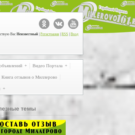
ствую Вас
Неизвестный
|
Регистрация
|
RSS
|
Вход
объявлений
Видео Портала
Книга отзывов о Миллерово
м
лезные темы