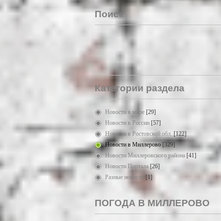
Поиск
Категории раздела
Новости в мире
[29]
Новости в России
[57]
Новости в Ростовской обл.
[122]
Новости в Миллерово
[329]
Новости Миллеровского района
[41]
Новости Портала
[26]
Разные новости
[1]
ПОГОДА В МИЛЛЕРОВО