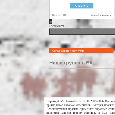
Ответов:
310
Архив
|
Результаты
Гости сайта
Сегодняшние посетители:
Наша группа в ВК
Copyright «Millerovo161.RU» © 2009-2026 Все пр
принадлежат авторам материалов. Авторы проекта 
Администрация проекта применяет обратные ссылк
являются нашими, или их источник не был извес