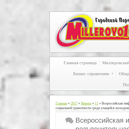
Главная страница
Миллеровски
Бизнес справочник
Обще
По
Главная
»
2017
»
Январь
»
11
» Всероссийская ин
социальной грамотности среди учащейся молодеж
Всероссийская 
разъяснительна