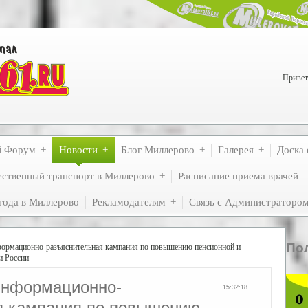
Привет
й Форум
Новости
Блог Миллерово
Галерея
Доска 
ственный транспорт в Миллерово
Расписание приема врачей
года в Миллерово
Рекламодателям
Связь с Администраторо
По
формационно-разъяснительная кампания по повышению пенсионной и
и России
информационно-
15:32:18
я кампания по повышению