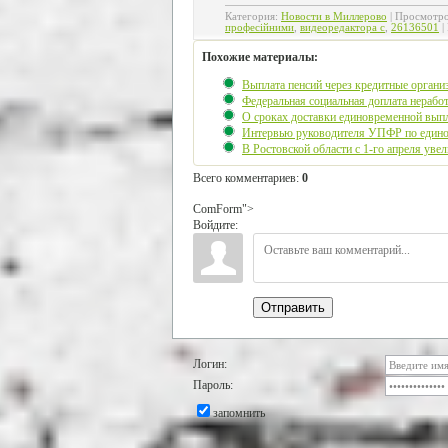
Категория
:
Новости в Миллерово
|
Просмотр
професійними
,
видеоредактора с
,
26136501
|
Похожие материалы:
Выплата пенсий через кредитные органи
Федеральная социальная доплата нерабо
О сроках доставки единовременной выпл
Интервью руководителя УПФР по единов
В Ростовской области с 1-го апреля увел
Всего комментариев
:
0
ComForm">
Войдите:
Отправить
Логин:
Пароль:
запомнить