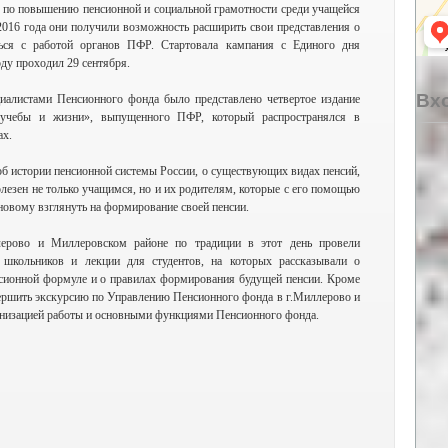
 по повышению пенсионной и социальной грамотности среди учащейся
2016 года они получили возможность расширить свои представления о
ться с работой органов ПФР. Стартовала кампания с Единого дня
оду проходил 29 сентября.
Вхо
циалистами Пенсионного фонда было представлено четвертое издание
 учебы и жизни», выпущенного ПФР, который распространялся в
ах.
б истории пенсионной системы России, о существующих видах пенсий,
лезен не только учащимся, но и их родителям, которые с его помощью
новому взглянуть на формирование своей пенсии.
ерово и Миллеровском районе по традиции в этот день провели
 школьников и лекции для студентов, на которых рассказывали о
нсионной формуле и о правилах формирования будущей пенсии. Кроме
ершить экскурсию по Управлению Пенсионного фонда в г.Миллерово и
анизацией работы и основными функциями Пенсионного фонда.