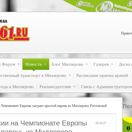
Привет
й Форум
Новости
Блог Миллерово
Галерея
Доска 
ственный транспорт в Миллерово
Расписание приема врачей
года в Миллерово
Рекламодателям
Связь с Администраторо
По
а Чемпионате Европы сыграет простой парень из Миллерово Ростовской
сии на Чемпионате Европы
15:23:27
 парень из Миллерово