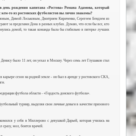
 в день рождения капитана «Ростова» Романа Адамова, который
 с кем-то из ростовских футболистов вы лично знакомы?
овым, Димой Лоськовым, Дмитрием Кириченко, Серегеем Бендзем из
рают за пределами Дона в разных клубах. Думаю, что если бы все, кто
рнулись домой, то такая команда была бы стабильно в пятерке лучших
 Денису было 11 лет, он уехал в Москву. Через семь лет Глушаков стал
в карьере сезон на родной земле - он был в аренде у ростовского СКА,
ги.
федерации футбола области - «Гордость донского футбола».
футбольный турнир, выделяя свои личные деньги в качестве призового
комился у себя в Миллерово с девушкой Дарьей, которая училась на
 сразу, мол, боится врачей.