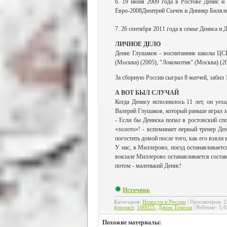
6. 19 июня 2009 года в Ростове Денис и 
Евро-2008Дмитрий Сычев и Динияр Биляле
7. 26 сентября 2011 года в семье Дениса и 
ЛИЧНОЕ ДЕЛО
Денис Глушаков - воспитанник школы ЦСК
(Москва) (2005), "Локомотив" (Москва) (200
За сборную России сыграл 8 матчей, забил 1
А ВОТ БЫЛ СЛУЧАЙ
Когда Денису исполнилось 11 лет, он уе
Валерий Глушаков, который раньше играл 
- Если бы Дениска попал в ростовский спо
«золото»! - вспоминает первый тренер Де
погостить домой после того, как его взял
У нас, в Миллерово, поезд останавливаетс
вокзале Миллерово останавливается состав,
потом - маленький Денис!
Источник
Категория
:
Новости в России
|
Просмотров
:
2
флорист
,
180025
,
Джон Томсон
|
Рейтинг
:
5.0
Похожие материалы: