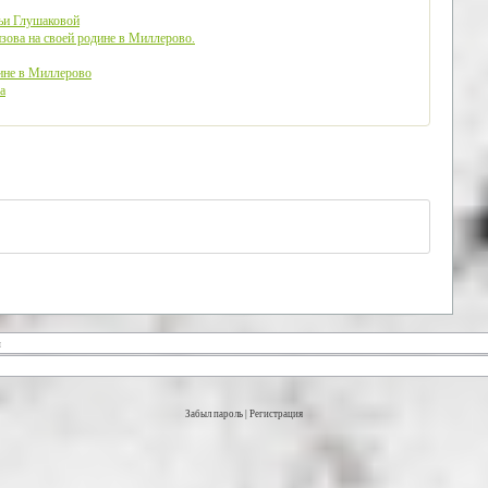
ьи Глушаковой
изова на своей родине в Миллерово.
дине в Миллерово
а
Забыл пароль
|
Регистрация