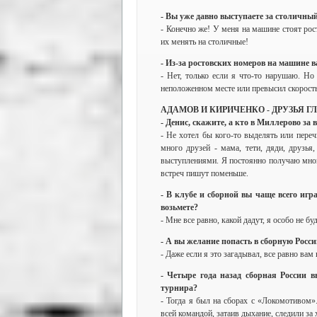
- Вы уже давно выступаете за столичны
- Конечно же! У меня на машине стоят рос
их менять на столичные!
- Из-за ростовских номеров на машине 
- Нет, только если я что-то нарушаю. Но
неположенном месте или превысил скорость
АДАМОВ И КИРИЧЕНКО - ДРУЗЬЯ 
- Денис, скажите, а кто в Миллерово за 
- Не хотел бы кого-то выделять или переч
много друзей - мама, тети, дяди, друзь
выступлениями. Я постоянно получаю мног
встреч пишут поменьше.
- В клубе и сборной вы чаще всего игра
возьмете?
- Мне все равно, какой дадут, я особо не бу
- А вы желание попасть в сборную Росс
- Даже если я это загадывал, все равно вам 
- Четыре года назад сборная России 
турнира?
- Тогда я был на сборах с «Локомотивом»
всей командой, затаив дыхание, следили за 