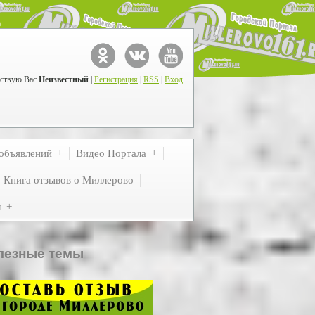
ствую Вас
Неизвестный
|
Регистрация
|
RSS
|
Вход
объявлений
Видео Портала
Книга отзывов о Миллерово
м
лезные темы