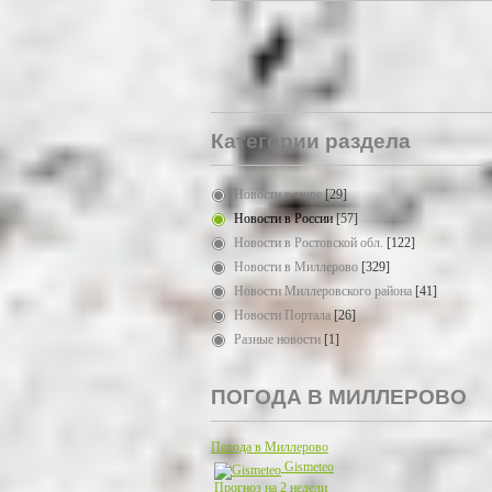
Категории раздела
Новости в мире
[29]
Новости в России
[57]
Новости в Ростовской обл.
[122]
Новости в Миллерово
[329]
Новости Миллеровского района
[41]
Новости Портала
[26]
Разные новости
[1]
ПОГОДА В МИЛЛЕРОВО
Погода в Миллерово
Gismeteo
Прогноз на 2 недели