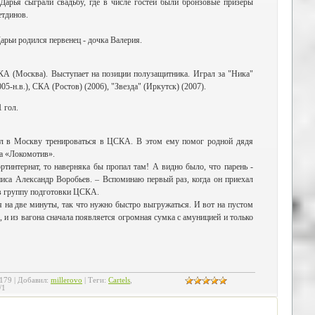
Дарья сыграли свадьбу, где в числе гостей были бронзовые призеры
тдинов.
Дарьи родился первенец - дочка Валерия.
А (Москва). Выступает на позиции полузащитника. Играл за "Ника"
5-н.в.), СКА (Ростов) (2006), "Звезда" (Иркутск) (2007).
 гол.
хал в Москву тренироваться в ЦСКА. В этом ему помог родной дядя
за «Локомотив».
ртинтернат, то наверняка бы пропал там! А видно было, что парень -
ниса Александр Воробьев. – Вспоминаю первый раз, когда он приехал
и в группу подготовки ЦСКА.
я на две минуты, так что нужно быстро выгружаться. И вот на пустом
 и из вагона сначала появляется огромная сумка с амуницией и только
179
|
Добавил
:
millerovo
|
Теги
:
Cartels
,
/
1