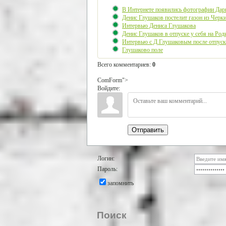
В Интернете появились фотографии Дар
Денис Глушаков постелит газон из Черк
Интервью Дениса Глушакова
Денис Глушаков в отпуске у себя на Ро
Интервью с Д.Глушаковым после отпуск
Глушаково поле
Всего комментариев
:
0
ComForm">
Войдите:
Отправить
Логин:
Пароль:
запомнить
Поиск