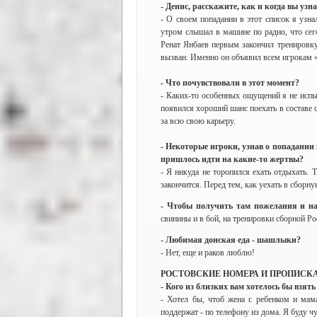
- Денис, расскажите, как и когда вы узн
- О своем попадании в этот список я узн
утром слышал в машине по радио, что сег
Ренат Янбаев первым закончил тренировку
вызван. Именно он объявил всем игрокам «
- Что почувствовали в этот момент?
- Каких-то особенных ощущений я не испыт
появился хороший шанс поехать в составе 
за всю свою карьеру.
- Некоторые игроки, узнав о попадании 
пришлось идти на какие-то жертвы?
- Я никуда не торопился ехать отдыхать. Т
закончится. Перед тем, как уехать в сборну
- Чтобы получить там пожелания и на
свинины и в бой, на тренировки сборной Ро
- Любимая донская еда - шашлыки?
- Нет, еще и раков люблю!
РОСТОВСКИЕ НОМЕРА И ПРОПИСК
- Кого из близких вам хотелось бы взять
- Хотел бы, чтоб жена с ребенком и мам
поддержат - по телефону из дома. Я буду 