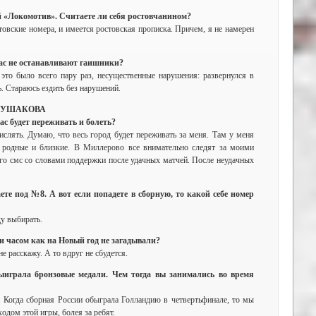
й «Локомотив». Считаете ли себя ростовчанином?
товские номера, и имеется ростовская прописка. Причем, я не намерен
вас не останавливают гаишники?
 это было всего пару раз, несущественные нарушения: развернулся в
. Стараюсь ездить без нарушений.
ГЛУШАКОВА
вас будет переживать и болеть?
ислять. Думаю, что весь город будет переживать за меня. Там у меня
я, родные и близкие. В Миллерово все внимательно следят за моими
о смс со словами поддержки после удачных матчей. После неудачных
ете под №8. А вот если попадете в сборную, то какой себе номер
ду выбирать.
ии часом как на Новый год не загадывали?
не расскажу. А то вдруг не сбудется.
выиграла бронзовые медали. Чем тогда вы занимались во время
. Когда сборная России обыграла Голландию в четвертьфинале, то мы
ходом этой игры, болея за ребят.