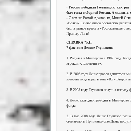
- Россия победила Голландию как раз
был тогда в сборной России. А скажите,
- С тем же Ромой Адамовым, Мишей Осин
«Волги». Сейчас много ростовских ребят иг
был в разное время в «Ростсельмаше», ве
Премьер-Лиги!
СПРАВКА "КП"
7 фактов о Денисе Глушакове
1. Родился в Миллерово в 1987 году. Когда
игроком «Локомотива».
2. В 2006 году Денис провел единственный 
который тогда играл в зоне «Юг» Второй ли
3. В 2008 году Глушаков получил награду 
4. Денис ежегодно проводит в Миллерово 
фонда.
5. В мае 2008 года Денис Глушаков позна
стоматолога. При знакомстве Денис пошутил