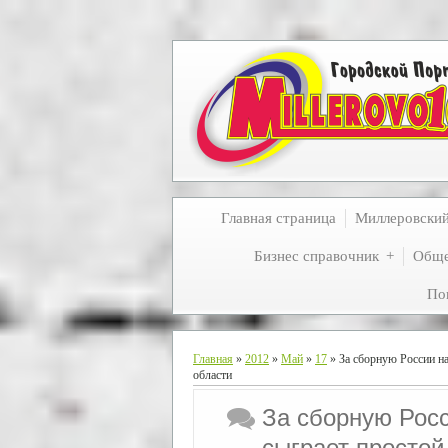
Главная страница
Миллеровски
Бизнес справочник
Обще
По
Главная
»
2012
»
Май
»
17
» За сборную России н
области
За сборную Рос
сыграет простой