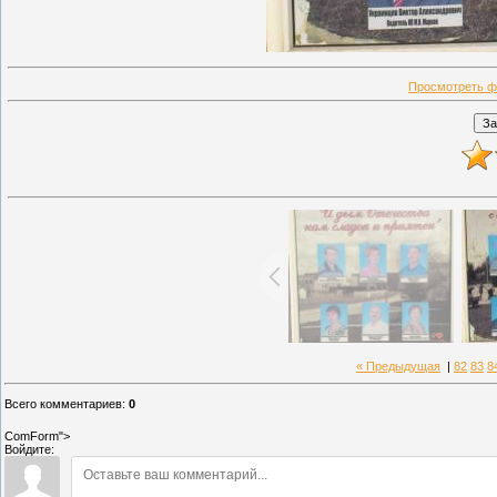
Просмотреть ф
« Предыдущая
|
82
83
8
Всего комментариев
:
0
ComForm">
Войдите: