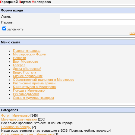
Г
ородской
П
ортал
М
иллерово
Форма входа
Логин:
Пароль:
запомнить
Заб
Меню сайта
Главная страница
Миллеровский Форум
Новости
Блог Миллерово
Галерея
Доска объявлений
Видео Портала
Бизнес справочник
Общественный транспорт в Миллерово
Расписание приема врачей
Книга отзывов о Миллерово
Погода в Миллерово
Рекламодателям
Связь с Администратором
Categories
Фото г. Миллерово
[345]
Миллеровские пейзажи
[258]
Все самое красивое, что есть в нашем городе!
Спасибо за победу!
[2]
Наши родственники участвовавшие в ВОВ. Помним, любим, гордимся!
Спортивная история г. Миллерово
[1]