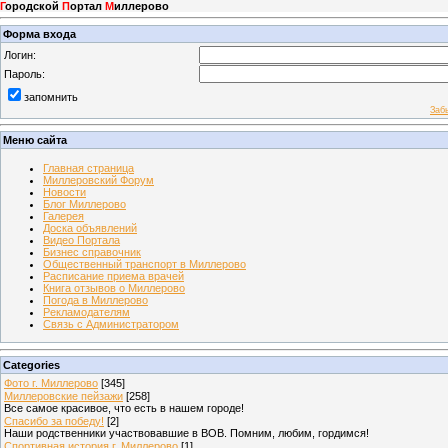
Г
ородской
П
ортал
М
иллерово
Форма входа
Логин:
Пароль:
запомнить
Заб
Меню сайта
Главная страница
Миллеровский Форум
Новости
Блог Миллерово
Галерея
Доска объявлений
Видео Портала
Бизнес справочник
Общественный транспорт в Миллерово
Расписание приема врачей
Книга отзывов о Миллерово
Погода в Миллерово
Рекламодателям
Связь с Администратором
Categories
Фото г. Миллерово
[345]
Миллеровские пейзажи
[258]
Все самое красивое, что есть в нашем городе!
Спасибо за победу!
[2]
Наши родственники участвовавшие в ВОВ. Помним, любим, гордимся!
Спортивная история г. Миллерово
[1]