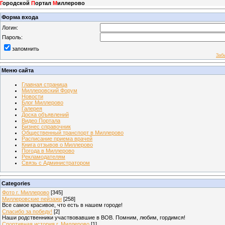
Г
ородской
П
ортал
М
иллерово
Форма входа
Логин:
Пароль:
запомнить
Заб
Меню сайта
Главная страница
Миллеровский Форум
Новости
Блог Миллерово
Галерея
Доска объявлений
Видео Портала
Бизнес справочник
Общественный транспорт в Миллерово
Расписание приема врачей
Книга отзывов о Миллерово
Погода в Миллерово
Рекламодателям
Связь с Администратором
Categories
Фото г. Миллерово
[345]
Миллеровские пейзажи
[258]
Все самое красивое, что есть в нашем городе!
Спасибо за победу!
[2]
Наши родственники участвовавшие в ВОВ. Помним, любим, гордимся!
Спортивная история г. Миллерово
[1]