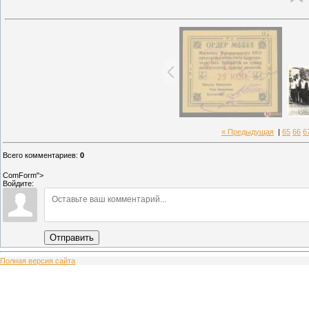
« Предыдущая
|
65
66
6
Всего комментариев
:
0
ComForm">
Войдите:
Отправить
Полная версия сайта