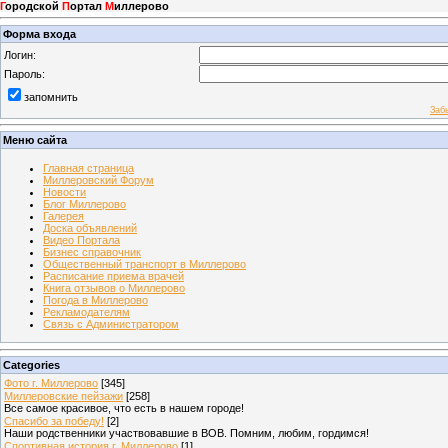
Г
ородской
П
ортал
М
иллерово
Форма входа
Логин:
Пароль:
запомнить
Заб
Меню сайта
Главная страница
Миллеровский Форум
Новости
Блог Миллерово
Галерея
Доска объявлений
Видео Портала
Бизнес справочник
Общественный транспорт в Миллерово
Расписание приема врачей
Книга отзывов о Миллерово
Погода в Миллерово
Рекламодателям
Связь с Администратором
Categories
Фото г. Миллерово
[345]
Миллеровские пейзажи
[258]
Все самое красивое, что есть в нашем городе!
Спасибо за победу!
[2]
Наши родственники участвовавшие в ВОВ. Помним, любим, гордимся!
Спортивная история г. Миллерово
[1]