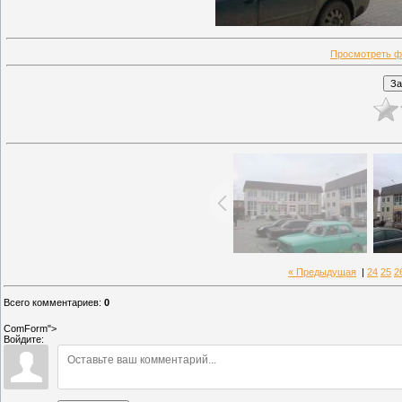
Просмотреть ф
« Предыдущая
|
24
25
2
Всего комментариев
:
0
ComForm">
Войдите: