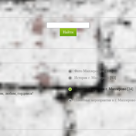
Фото Миллеровцев
[106]
История г. Миллерово
[93]
Памятные строения г. Миллерово
[34]
м, любим, гордимся!
Памятные мероприятия в г. Миллерово