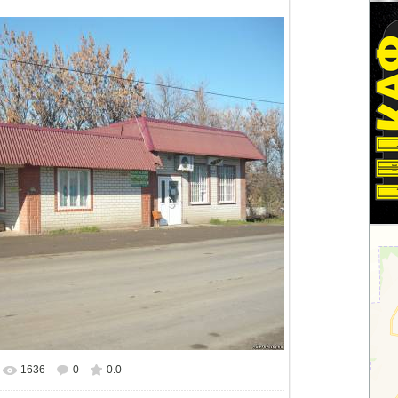
1636
0
0.0
альном размере
1500x1125
/ 248.0Kb