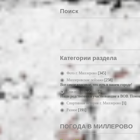
Поиск
Категории раздела
Фото г. Миллерово
[345]
Миллеровские пейзажи
[258]
Все самое красивое, что есть в нашем городе!
Спасибо за победу!
[2]
Наши родственники участвовавшие в ВОВ. Помни
Спортивная история г. Миллерово
[1]
Разное
[191]
ПОГОДА В МИЛЛЕРОВО