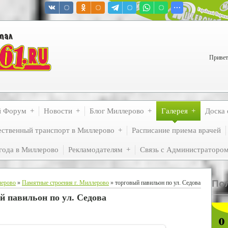
Привет
й Форум
Новости
Блог Миллерово
Галерея
Доска 
ственный транспорт в Миллерово
Расписание приема врачей
года в Миллерово
Рекламодателям
Связь с Администраторо
По
лерово
»
Памятные строения г. Миллерово
» торговый павильон по ул. Седова
й павильон по ул. Седова