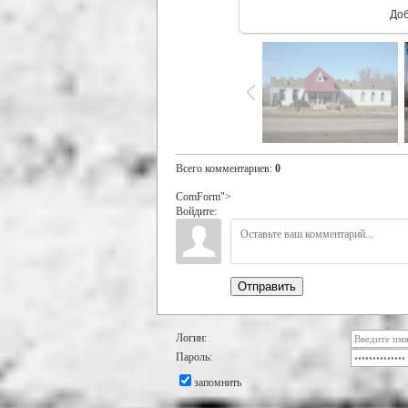
До
Всего комментариев
:
0
ComForm">
Войдите:
Отправить
Логин:
Пароль:
запомнить