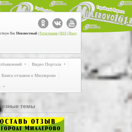
ствую Вас
Неизвестный
|
Регистрация
|
RSS
|
Вход
объявлений
Видео Портала
Книга отзывов о Миллерово
м
лезные темы