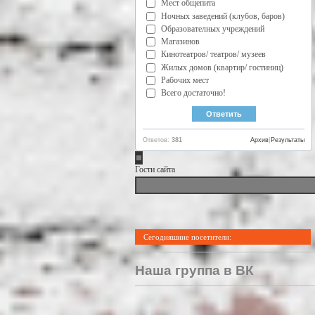
Мест общепита
Ночных заведений (клубов, баров)
Образователных учреждений
Магазинов
Кинотеатров/ театров/ музеев
Жилых домов (квартир/ гостиниц)
Рабочих мест
Всего достаточно!
Ответов:
381
Архив
|
Результаты
Гости сайта
Сегодняшние посетители:
Наша группа в ВК