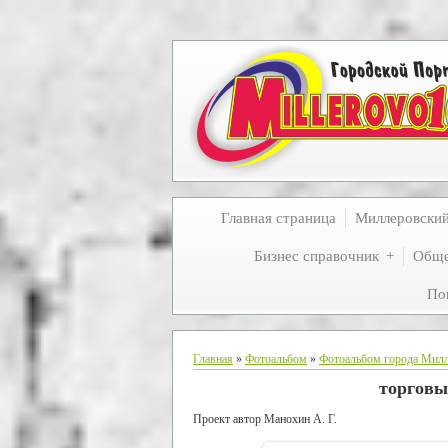
Главная страница
Миллеровски
Бизнес справочник
Обще
По
Главная
»
Фотоальбом
»
Фотоальбом города Мил
торговы
Проект автор Манохин А. Г.