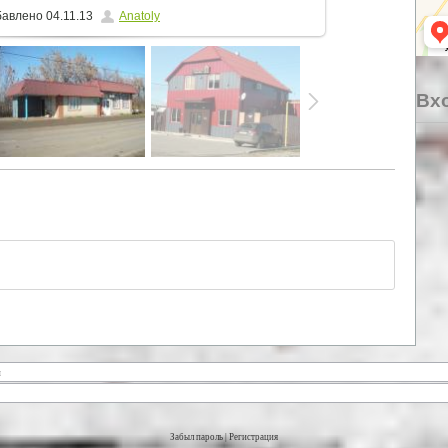
бавлено
04.11.13
Anatoly
Вхо
Забыл пароль
|
Регистрация