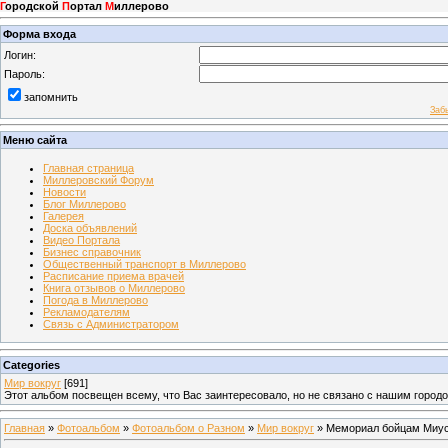
Г
ородской
П
ортал
М
иллерово
Форма входа
Логин:
Пароль:
запомнить
Заб
Меню сайта
Главная страница
Миллеровский Форум
Новости
Блог Миллерово
Галерея
Доска объявлений
Видео Портала
Бизнес справочник
Общественный транспорт в Миллерово
Расписание приема врачей
Книга отзывов о Миллерово
Погода в Миллерово
Рекламодателям
Связь с Администратором
Categories
Мир вокруг
[691]
Этот альбом посвещен всему, что Вас заинтересовало, но не связано с нашим город
Главная
»
Фотоальбом
»
Фотоальбом о Разном
»
Мир вокруг
» Мемориал бойцам Миус-