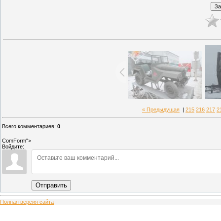
« Предыдущая
|
215
216
217
2
Всего комментариев
:
0
ComForm">
Войдите:
Отправить
Полная версия сайта