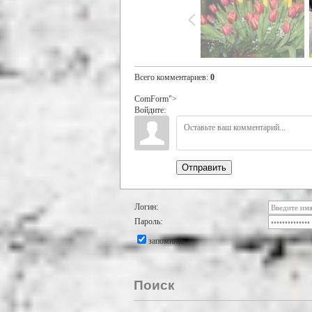
Всего комментариев
:
0
ComForm">
Войдите:
Отправить
Логин:
Пароль:
запомнить
Поиск