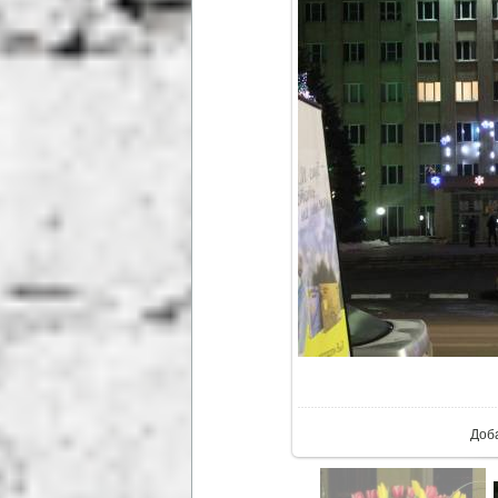
В ре
Доб