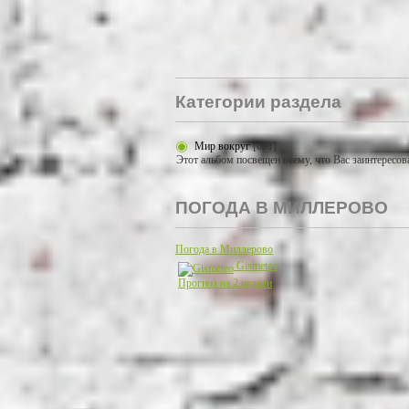
Категории раздела
Мир вокруг
[691]
Этот альбом посвещен всему, что Вас заинтересов
ПОГОДА В МИЛЛЕРОВО
Погода в Миллерово
Gismeteo
Прогноз на 2 недели