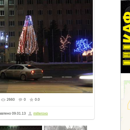
2660
0
0.0
альном размере
1500x1000
/ 147.9Kb
авлено
09.01.13
millerovo