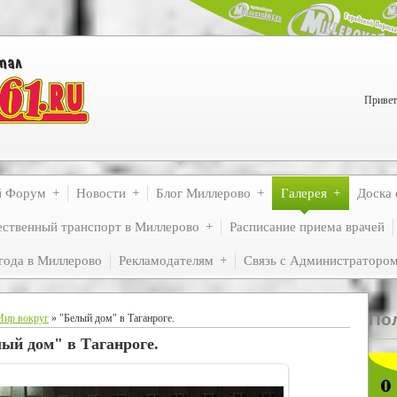
Привет
й Форум
Новости
Блог Миллерово
Галерея
Доска 
ственный транспорт в Миллерово
Расписание приема врачей
года в Миллерово
Рекламодателям
Связь с Администраторо
По
Мир вокруг
» "Белый дом" в Таганроге.
ый дом" в Таганроге.