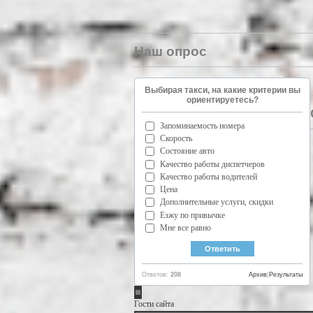
Наш опрос
Выбирая такси, на какие критерии вы
ориентируетесь?
Запоминаемость номера
Скорость
Состояние авто
Качество работы диспетчеров
Качество работы водителей
Цена
Дополнительные услуги, скидки
Езжу по привычке
Мне все равно
Ответов:
208
Архив
|
Результаты
Гости сайта