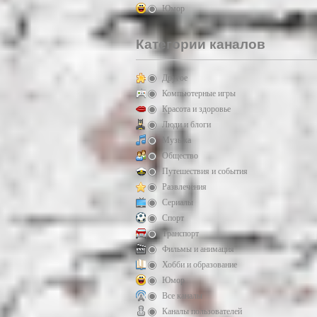
Юмор
Категории каналов
Другое
Компьютерные игры
Красота и здоровье
Люди и блоги
Музыка
Общество
Путешествия и события
Развлечения
Сериалы
Спорт
Транспорт
Фильмы и анимация
Хобби и образование
Юмор
Все каналы
Каналы пользователей