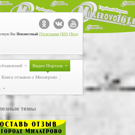
ствую Вас
Неизвестный
|
Регистрация
|
RSS
|
Вход
объявлений
Видео Портала
Книга отзывов о Миллерово
м
лезные темы