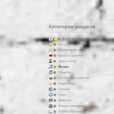
Категории раздела
Видео Миллерово
Другое
Компьютерные игры
Красота и здоровье
Люди и блоги
Музыка
Общество
Путешествия и события
Развлечения
Сериалы
Спорт
Транспорт
Фильмы и анимация
Хобби и образование