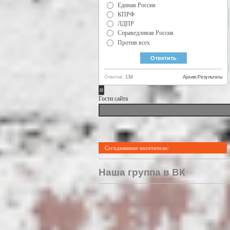
Единая Россия
КПРФ
ЛДПР
Справедливая Россия
Против всех
Ответов:
138
Архив
|
Результаты
Гости сайта
Сегодняшние посетители:
Наша группа в ВК