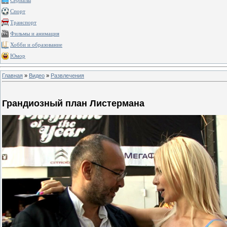
Сериалы
Спорт
Транспорт
Фильмы и анимация
Хобби и образование
Юмор
Главная
»
Видео
»
Развлечения
Грандиозный план Листермана