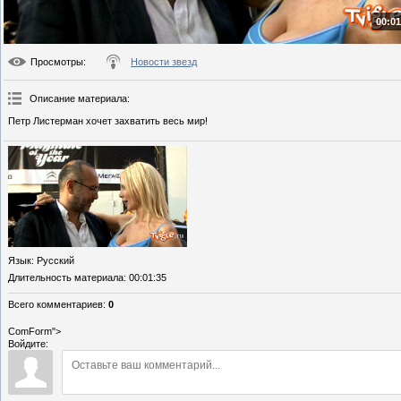
00:01
Просмотры
:
Новости звезд
Описание материала
:
Петр Листерман хочет захватить весь мир!
Язык
: Русский
Длительность материала
: 00:01:35
Всего комментариев
:
0
ComForm">
Войдите: