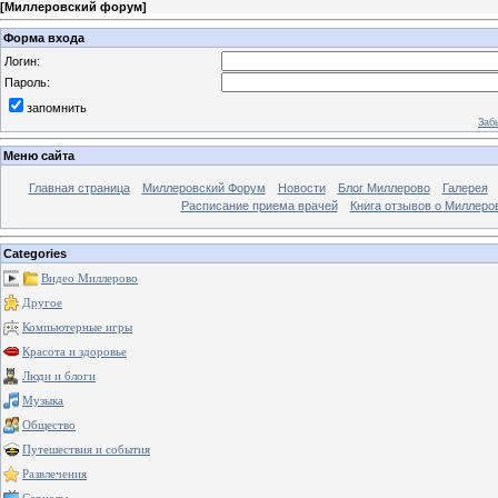
[
Миллеровский форум
]
Форма входа
Логин:
Пароль:
запомнить
Заб
Меню сайта
Главная страница
Миллеровский Форум
Новости
Блог Миллерово
Галерея
Расписание приема врачей
Книга отзывов о Миллеро
Categories
Видео Миллерово
Другое
Компьютерные игры
Красота и здоровье
Люди и блоги
Музыка
Общество
Путешествия и события
Развлечения