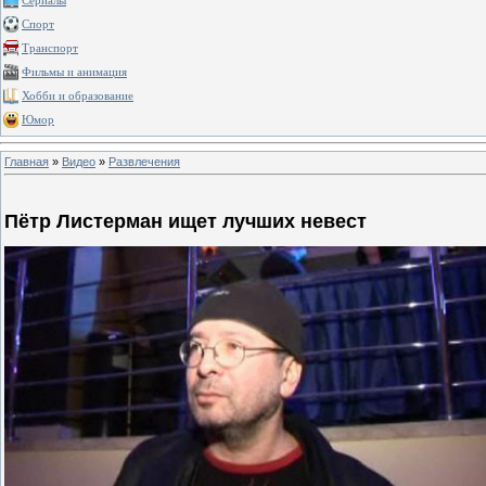
Сериалы
Спорт
Транспорт
Фильмы и анимация
Хобби и образование
Юмор
Главная
»
Видео
»
Развлечения
Пётр Листерман ищет лучших невест