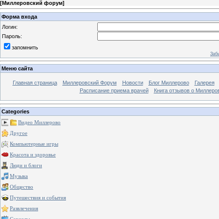
[
Миллеровский форум
]
Форма входа
Логин:
Пароль:
запомнить
Заб
Меню сайта
Главная страница
Миллеровский Форум
Новости
Блог Миллерово
Галерея
Расписание приема врачей
Книга отзывов о Миллеро
Categories
Видео Миллерово
Другое
Компьютерные игры
Красота и здоровье
Люди и блоги
Музыка
Общество
Путешествия и события
Развлечения