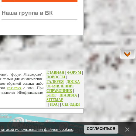
Наша группа в ВК
ГЛАВНАЯ
|
ФОРУМ
|
рово", "форум Миллерово",
НОВОСТИ
|
я только для ознакомления.
ГАЛЕРЕЯ
|
ДОСКА
еют обратной ссылки, либо
ОБЪЯВЛЕНИЙ
|
осим
связаться
с нами. При
СПРАВОЧНИК
|
т является НЕофициальным
БЛОГ
|
ПРАВИЛА
|
SITEMAP
|
PDA
|
|
СЕГОДНЯ
СОГЛАСИТЬСЯ
литикой использования файлов cookies
.