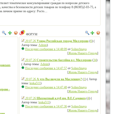
твляет тематическое консультирование граждан по вопросам детского
, качества и безопасности детских товаров по телефону 8 (86385)2-03-75, а
на личном приеме по адресу: Росто....
ФОРУМ
20.07.26
Улица Российская города Миллерово
(
6
) (
Автор темы:
Admin
)
Последнее сообщение в 14:48:09
от
Solnechnaya
[
Жизнь Нашего Города
]
20.07.26
Строительство бассейна в г. Миллерово
(
34
)
( Автор темы:
Admin
)
ровских
Последнее сообщение в 14:47:57
от
Solnechnaya
[
Жизнь Нашего Города
]
20.07.26
А что Вы видели на Масленицу?
(
1
) ( Автор
темы:
lenka511
)
Последнее сообщение в 14:47:48
от
Solnechnaya
ерово -
[
Жизнь Нашего Города
]
20.07.26
Шахматный клуб им. В.Е.Садового
(
4
) (
Автор темы:
lenka511
)
Последнее сообщение в 14:47:36
от
Solnechnaya
[
Жизнь Нашего Города
]
ции