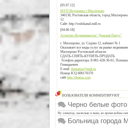
[05.07.12]
МУП Водоканал г.Миллерово
346130, Ростовская область, город Миллерово,
12
Сайт: http://vodokanal-mill.ru
[04.06.18]
Агенство Недвижимости "Донской Парус"
г. Миллерово, ул. Седова
12
, кабинет № 1
Оказывает все виды услуг на рынке недвижим
Миллерово Ростовской области
СДАТЬ-СНЯТЬ-КУПИТЬ-ПРОДАТЬ
Телефон директора:
8-961-428-36-61
, Поповк
Геннадьевич
E-mail:
donparus@mail.ru
Номер ICQ
606176370
сайт
http://dparus.com
ПОЛЬЗОВАТЕЛИ КОММЕНТИРУЮТ
Черно белые фото
Ну элеватор, насколько я знаю, во время войны сн
Больница города 