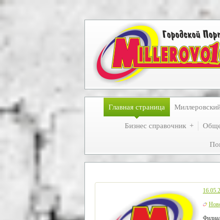
Главная страница
Миллеровски
Бизнес справочник
Обще
По
16.05.
Нов
Филиал