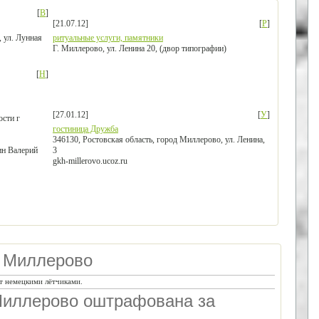
[
В
]
[21.07.12]
[
Р
]
 ул. Лунная
ритуальные услуги, памятники
Г. Миллерово, ул. Ленина 20, (двор типографии)
[
Н
]
[27.01.12]
[
У
]
ости г
гостиница Дружба
346130, Ростовская область, город Миллерово, ул. Ленина,
ин Валерий
3
gkh-millerovo.ucoz.ru
 Миллерово
ят немецкими лётчиками.
Миллерово оштрафована за