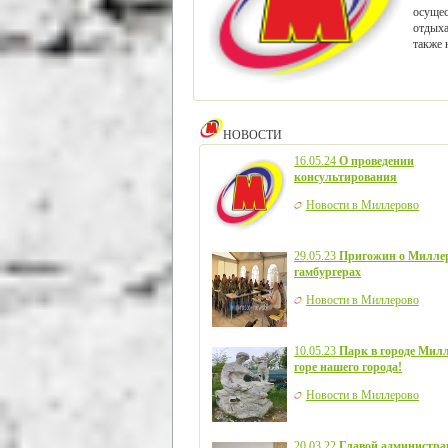
осущес
отдыха
также 
НОВОСТИ
16.05.24
О проведении
консультирования
Новости в Миллерово
29.05.23
Пригожин о Милле
гамбургерах
Новости в Миллерово
10.05.23
Парк в городе Милл
горе нашего города!
Новости в Миллерово
20.03.22
Главой администра