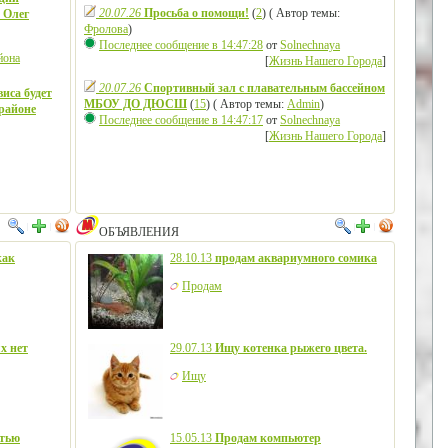
20.07.26
Просьба о помощи!
(
2
) ( Автор темы:
 Олег
Фролова
)
Последнее сообщение в 14:47:28
от
Solnechnaya
йона
[
Жизнь Нашего Города
]
20.07.26
Спортивный зал с плавательным бассейном
виса будет
МБОУ ДО ДЮСШ
(
15
) ( Автор темы:
Admin
)
районе
Последнее сообщение в 14:47:17
от
Solnechnaya
[
Жизнь Нашего Города
]
ОБЪЯВЛЕНИЯ
как
28.10.13
продам аквариумного сомика
Продам
х нет
29.07.13
Ищу котенка рыжего цвета.
Ищу
етью
15.05.13
Продам компьютер