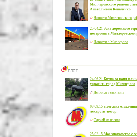
Миллеровского района стал
Анатольевич Коваленко
Новости Миллеровского ра
25.04.21
Зона дорожного сер
построена в Миллеровском 
Новости в Миллерово
БЛОГ
24.06.21
Битва за коня или 
украсить город Миллерово
Делимся талантами
08.09.15
в детских отделения
лекарств -позор.
Случай из жизни
25.02.15
Мое знакомство с с