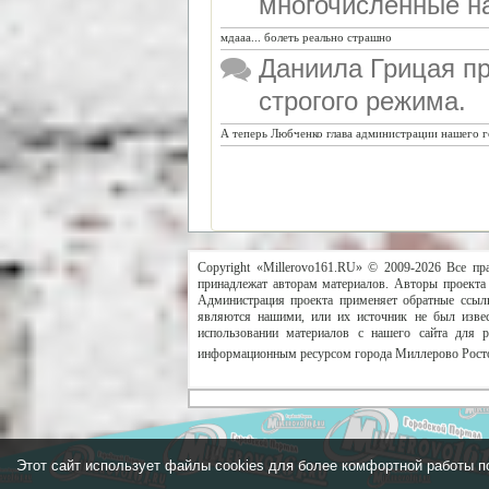
многочисленные н
мдааа... болеть реально страшно
Даниила Грицая пр
строгого режима.
А теперь Любченко глава администрации нашего г
Copyright «Millerovo161.RU» © 2009-2026 Все пр
принадлежат авторам материалов. Авторы проекта 
Администрация проекта применяет обратные ссылк
являются нашими, или их источник не был извес
использовании материалов с нашего сайта для 
информационным ресурсом города Миллерово Росто
Этот сайт использует файлы cookies для более комфортной работы п