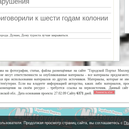
арушения
иговорили к шести годам колонии
орода. Думаю, Дому туриста лучше закрываться.
ава на фотографии, статьи, файлы размещённые на сайте "Городской Портал Милле
не несут ответственности за опубликованные материалы - все материалы предлагаютс
и при использовании материалов из других источников. Материалы, которые не им
тен\утерян. Если вы владеете информацией авторства, каких либо материалов, пр
размещения на своём ресурсе - требуется ссылка на первоисточник. Данный сай
вской обл..
Дата основания проекта:
27.02.09
Сайту
6371
дней.
ользователя. Продолжая просмотр страниц сайта, вы соглашаетесь с
По