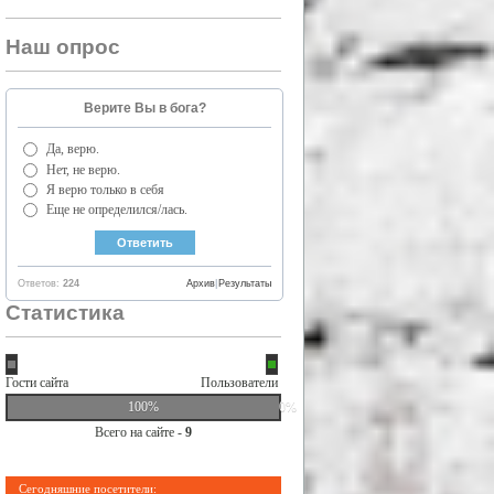
Наш опрос
Верите Вы в бога?
Да, верю.
Нет, не верю.
Я верю только в себя
Еще не определился/лась.
Ответов:
224
Архив
|
Результаты
Статистика
Гости сайта
Пользователи
100%
0%
Всего на сайте -
9
Сегодняшние посетители: