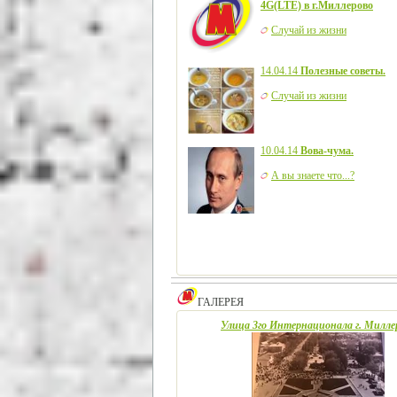
4G(LTE) в г.Миллерово
Случай из жизни
14.04.14
Полезные советы.
Случай из жизни
10.04.14
Вова-чума.
А вы знаете что...?
ГАЛЕРЕЯ
Улица 3го Интернационала г. Милле