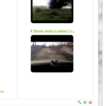
Новая дамба в районе Се...
рово