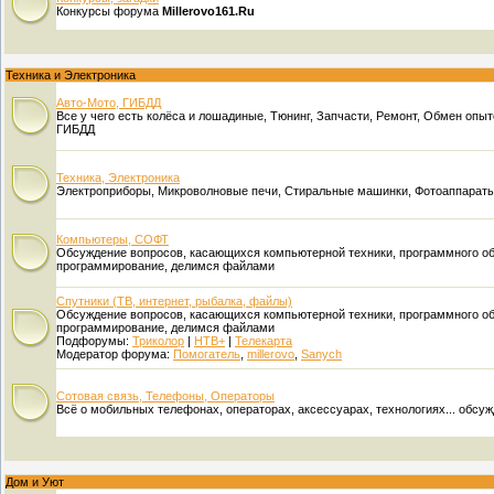
Конкурсы форума
Millerovo161.Ru
Техника и Электроника
Авто-Мото, ГИБДД
Все у чего есть колёса и лошадиные, Тюнинг, Запчасти, Ремонт, Обмен опы
ГИБДД
Техника, Электроника
Электроприборы, Микроволновые печи, Стиральные машинки, Фотоаппараты, К
Компьютеры, СОФТ
Обсуждение вопросов, касающихся компьютерной техники, программного об
программирование, делимся файлами
Спутники (ТВ, интернет, рыбалка, файлы)
Обсуждение вопросов, касающихся компьютерной техники, программного об
программирование, делимся файлами
Подфорумы:
Триколор
|
НТВ+
|
Телекарта
Модератор форума:
Помогатель
,
millerovo
,
Sanych
Сотовая связь, Телефоны, Операторы
Всё о мобильных телефонах, операторах, аксессуарах, технологиях... обсужд
Дом и Уют