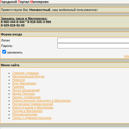
Г
ородской
П
ортал
М
иллерово
Приветствуем Вас
Неизвестный
, наш мобильный пользователь!
Заказать такси в Миллерово:
8-960-444-8-444 * 8-918-505-3-999
8-929-818-92-00
Форма входа
Логин:
Пароль:
запомнить
Заб
Меню сайта
Главная страница
Миллеровский Форум
Новости
Блог Миллерово
Галерея
Доска объявлений
Видео Портала
Бизнес справочник
Общественный транспорт в Миллерово
Расписание приема врачей
Книга отзывов о Миллерово
Погода в Миллерово
Рекламодателям
Связь с Администратором