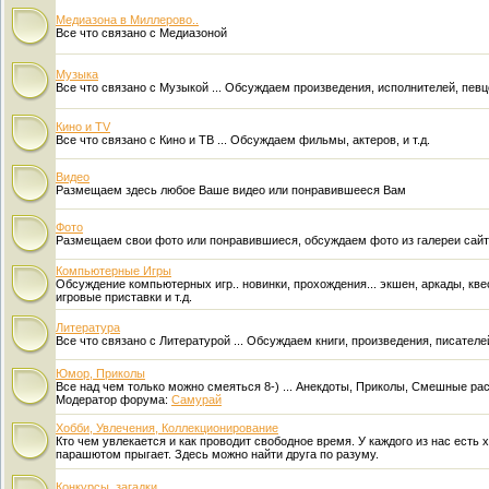
Медиазона в Миллерово..
Все что связано с Медиазоной
Музыка
Все что связано с Музыкой ... Обсуждаем произведения, исполнителей, певцо
Кино и TV
Все что связано с Кино и ТВ ... Обсуждаем фильмы, актеров, и т.д.
Видео
Размещаем здесь любое Ваше видео или понравившееся Вам
Фото
Размещаем свои фото или понравившиеся, обсуждаем фото из галереи сай
Компьютерные Игры
Обсуждение компьютерных игр.. новинки, прохождения... экшен, аркады, квест
игровые приставки и т.д.
Литература
Все что связано с Литературой ... Обсуждаем книги, произведения, писателей
Юмор, Приколы
Все над чем только можно смеяться 8-) ... Анекдоты, Приколы, Смешные расс
Модератор форума:
Самурай
Хобби, Увлечения, Коллекционирование
Кто чем увлекается и как проводит свободное время. У каждого из нас есть х
парашютом прыгает. Здесь можно найти друга по разуму.
Конкурсы, загадки