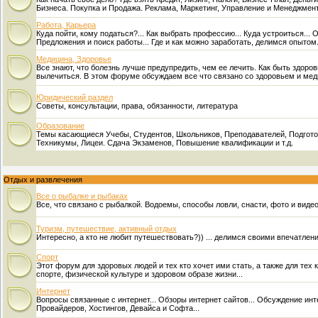
Бизнеса. Покупка и Продажа. Реклама, Маркетинг, Управление и Менеджмент
Работа, Карьера
Куда пойти, кому податься?... Как выбрать профессию... Куда устроиться...
Предложения и поиск работы... Где и как можно заработать, делимся опытом.
Медицина, Здоровье
Все знают, что болезнь лучше предупредить, чем ее лечить. Как быть здоров
вылечиться. В этом форуме обсуждаем все что связано со здоровьем и ме
Юридический раздел
Советы, консультации, права, обязанности, литература
Образование
Темы касающиеся Учебы, Студентов, Школьников, Преподавателей, Подгот
Техникумы, Лицеи. Сдача Экзаменов, Повышение квалификации и т.д.
Отдых и развлечения
Все о рыбалке и рыбаках
Все, что связано с рыбалкой. Водоемы, способы ловли, снасти, фото и видео
Туризм, путешествие, активный отдых
Интересно, а кто не любит путешествовать?)) ... делимся своими впечатлен
Спорт
Этот форум для здоровых людей и тех кто хочет ими стать, а также для тех к
спорте, физической культуре и здоровом образе жизни...
Интернет
Вопросы связанные с интернет... Обзоры интернет сайтов... Обсуждение ин
Провайдеров, Хостингов, Девайса и Софта...