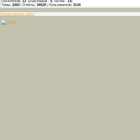
Посетители:
13
(участников -
0
, гостей -
13
)
Темы:
2202
| Ответы:
34529
| Пользователи:
3134
Полная версия сайта