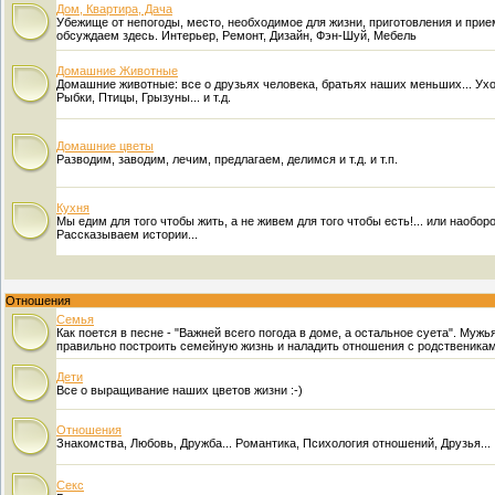
Дом, Квартира, Дача
Убежище от непогоды, место, необходимое для жизни, приготовления и прие
обсуждаем здесь. Интерьер, Ремонт, Дизайн, Фэн-Шуй, Мебель
Домашние Животные
Домашние животные: все о друзьях человека, братьях наших меньших... Уход
Рыбки, Птицы, Грызуны... и т.д.
Домашние цветы
Разводим, заводим, лечим, предлагаем, делимся и т.д. и т.п.
Кухня
Мы едим для того чтобы жить, а не живем для того чтобы есть!... или наоборо
Рассказываем истории...
Отношения
Семья
Как поется в песне - "Важней всего погода в доме, а остальное суета". Муж
правильно построить семейную жизнь и наладить отношения с родственика
Дети
Все о выращивание наших цветов жизни :-)
Отношения
Знакомства, Любовь, Дружба... Романтика, Психология отношений, Друзья...
Секс