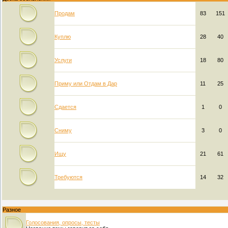
Продам
83
151
Куплю
28
40
Услуги
18
80
Приму или Отдам в Дар
11
25
Сдается
1
0
Сниму
3
0
Ищу
21
61
Требуются
14
32
Разное
Голосования, опросы, тесты