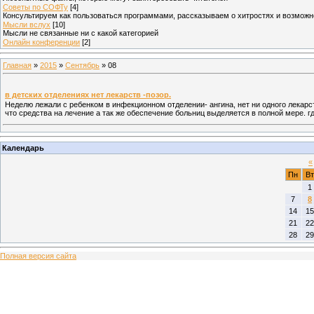
Советы по СОФТу
[4]
Консультируем как пользоваться программами, рассказываем о хитростях и возможн
Мысли вслух
[10]
Мысли не связанные ни с какой категорией
Онлайн конференции
[2]
Главная
»
2015
»
Сентябрь
»
08
в детских отделениях нет лекарств -позор.
Неделю лежали с ребенком в инфекционном отделении- ангина, нет ни одного лекарс
что средства на лечение а так же обеспечение больниц выделяется в полной мере. гд
Календарь
«
Пн
Вт
1
7
8
14
15
21
22
28
29
Полная версия сайта