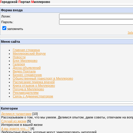
Г
ородской
П
ортал
М
иллерово
Форма входа
Логин:
Пароль:
запомнить
Заб
Меню сайта
Главная страница
Миллеровский Форум
Новости
Блог Миллерово
Галерея
Доска объявлений
Видео Портала
Бизнес справочник
Общественный транспорт в Миллерово
Расписание приема врачей
Книга отзывов о Миллерово
Погода в Миллерово
Рекламодателям
Связь с Администратором
Категории
Делимся талантами
[10]
Рассказываем о том, что мы умеем. Делимся опытом, даем советы, отвечаем на во
Случай из жизни
[5]
Интересное в вашей жизни
А вы знаете что...?
[4]
Любопытные факты, которые могут заинтересовать читателей