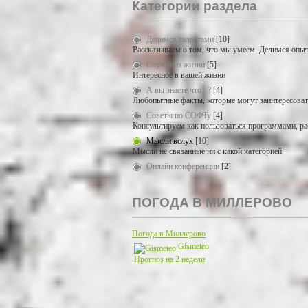
Категории раздела
Делимся талантами
[10]
Рассказываем о том, что мы умеем. Делимся опыт
Случай из жизни
[5]
Интересное в вашей жизни
А вы знаете что...?
[4]
Любопытные факты, которые могут заинтересоват
Советы по СОФТу
[4]
Консультируем как пользоваться программами, ра
Мысли вслух
[10]
Мысли не связанные ни с какой категорией
Онлайн конференции
[2]
ПОГОДА В МИЛЛЕРОВО
Погода в Миллерово
Gismeteo
Прогноз на 2 недели