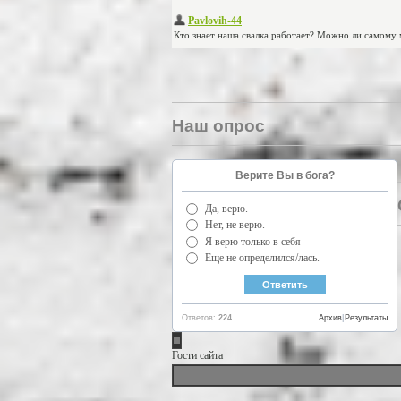
Наш опрос
Верите Вы в бога?
Да, верю.
Нет, не верю.
Я верю только в себя
Еще не определился/лась.
Ответов:
224
Архив
|
Результаты
Гости сайта