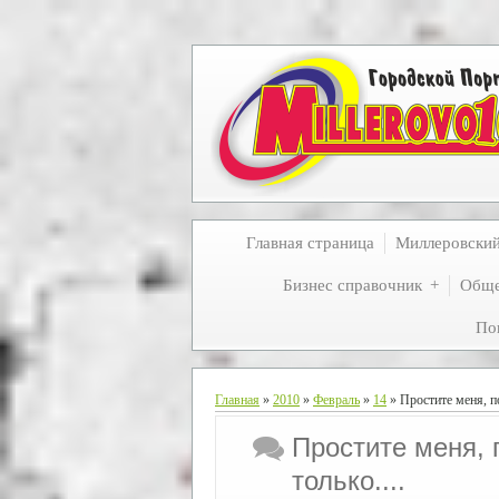
Главная страница
Миллеровски
Бизнес справочник
Обще
По
Главная
»
2010
»
Февраль
»
14
» Простите меня, по
Простите меня, 
только....