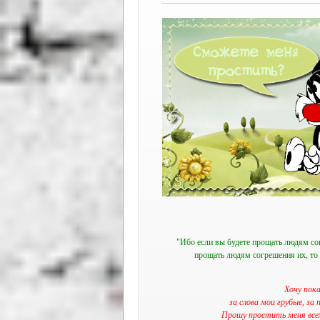
"Ибо если вы будете прощать людям сог
прощать людям согрешения их, то 
Хочу пока
за слова мои грубые, за
Прошу простить меня всех,