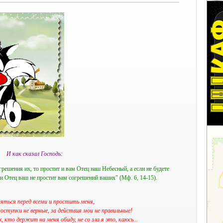
И как сказал Господь:
решения их, то простит и вам Отец наш Небесный, а если не будете
и Отец ваш не простит вам согрешений ваших" (Мф. 6, 14-15).
яться перед всеми и простить меня,
 поступки не верные, за действия мои не правильные!
 кто держит на меня обиду, не со зла я это, каюсь...