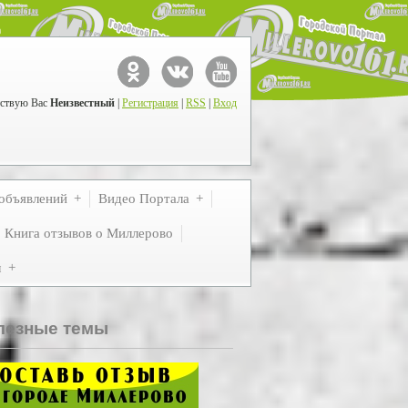
ствую Вас
Неизвестный
|
Регистрация
|
RSS
|
Вход
объявлений
Видео Портала
Книга отзывов о Миллерово
м
лезные темы