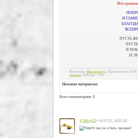
Всех грешных
ПОПР
И САМИХ
БЛАГОДА
ВСЕПР
ПУСТЬ ЖЕ
ПУСТЬ
И ПОК
ЕСЛ
Категория
:
Мысли вслух
|
Просмотров
:
2429
спецназ
|
Рейтинг
:
5.0
/
1
Похожие материалы:
Всего комментариев
:
1
1
• 14:11:52, 14.02.10
DiKeyJZ
так уж и быть, прощаю!