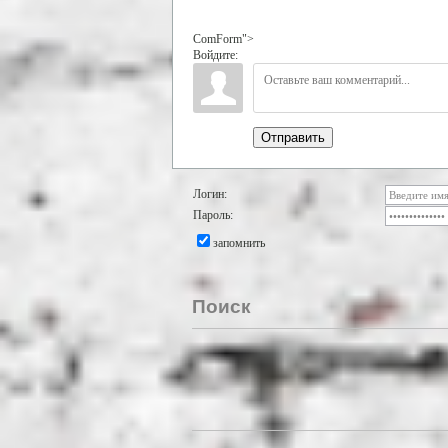
ComForm">
Войдите:
Отправить
Логин:
Пароль:
запомнить
Поиск