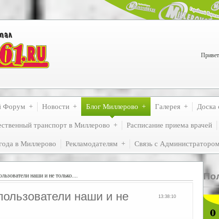
Привет
й Форум
Новости
Блог Миллерово
Галерея
Доска 
ственный транспорт в Миллерово
Расписание приема врачей
года в Миллерово
Рекламодателям
Связь с Администраторо
По
льзователи наши и не только....
пользователи наши и не
13:38:10