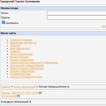
Г
ородской
П
ортал
М
иллерово
Форма входа
Логин:
Пароль:
запомнить
Заб
Меню сайта
Главная страница
Миллеровский Форум
Новости
Блог Миллерово
Галерея
Доска объявлений
Видео Портала
Бизнес справочник
Общественный транспорт в Миллерово
Расписание приема врачей
Книга отзывов о Миллерово
Погода в Миллерово
Рекламодателям
Связь с Администратором
Главная
»
Доска объявлений
» Лесная промышленность
Фанера, ДВП, ОСП, ДСП, МДФ
[0]
Лес круглый
[0]
В разделе объявлений
:
0