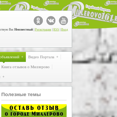
ствую Вас
Неизвестный
|
Регистрация
|
RSS
|
Вход
объявлений
Видео Портала
Книга отзывов о Миллерово
м
Полезные темы