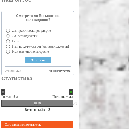
Смотрите ли Вы местное
телевидение?
Да, практически регулярно
Да, периодически
Редко
Нет, но хотелось бы (нет возможности)
Нет, мне оно неинтересно
Ответов:
203
Архив
|
Результаты
Статистика
Гости сайта
Пользователи
100%
0%
Всего на сайте -
3
Сегодняшние посетители: