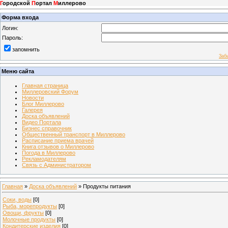
Г
ородской
П
ортал
М
иллерово
Форма входа
Логин:
Пароль:
запомнить
Заб
Меню сайта
Главная страница
Миллеровский Форум
Новости
Блог Миллерово
Галерея
Доска объявлений
Видео Портала
Бизнес справочник
Общественный транспорт в Миллерово
Расписание приема врачей
Книга отзывов о Миллерово
Погода в Миллерово
Рекламодателям
Связь с Администратором
Главная
»
Доска объявлений
» Продукты питания
Соки, воды
[0]
Рыба, морепродукты
[0]
Овощи, фрукты
[0]
Молочные продукты
[0]
Кондитерские изделия
[0]