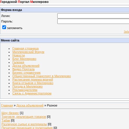
Г
ородской
П
ортал
М
иллерово
Форма входа
Логин:
Пароль:
запомнить
Заб
Меню сайта
Главная страница
Миллеровский Форум
Новости
Блог Миллерово
Галерея
Доска объявлений
Видео Портала
Бизнес справочник
Общественный транспорт в Миллерово
Расписание приема врачей
Книга отзывов о Миллерово
Погода в Миллерово
Рекламодателям
Связь с Администратором
Главная
»
Доска объявлений
» Разное
Шоу-бизнес
[1]
Торговля, реализация товаров
[0]
Табак
[0]
Различное сырье и материалы
[0]
Печатная продукция и полиграфия
[0]