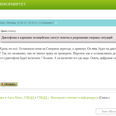
 ИНФОРМИРУЕТ
Дата: Пятница, 22.06.12, 19:19:11 | Сообщение #
31
Quote
(
Admin
)
Диктофоны в карманах полицейских смогут помочь в разрешении спорных ситуаций
Хрень это всё. Остановили меня на Северном переезде, к примеру. Он
что
, будет на дик
? Так это незаконно, они не имеют права их проверять. Впрочем как и останавливать де
его (диктофон) будет включать ? Хозяин. А он включит его где надо. Опять, цифровая за
ика
»
Авто-Мото, ГИБДД
»
ГИБДД г. Миллерово отвечает и информирует
(Связь с