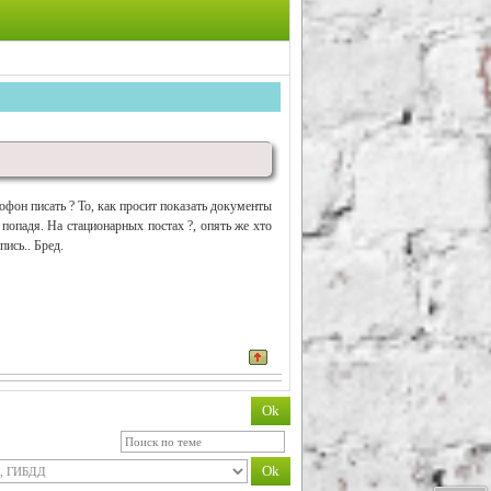
тофон писать ? То, как просит показать документы
 попадя. На стационарных постах ?, опять же хто
пись.. Бред.