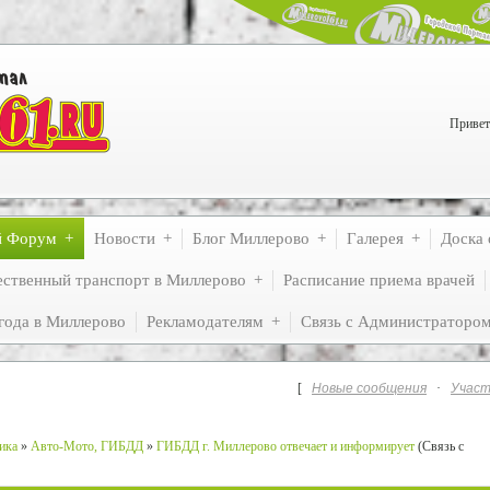
Привет
й Форум
Новости
Блог Миллерово
Галерея
Доска 
ственный транспорт в Миллерово
Расписание приема врачей
года в Миллерово
Рекламодателям
Связь с Администраторо
[
Новые сообщения
·
Участ
ика
»
Авто-Мото, ГИБДД
»
ГИБДД г. Миллерово отвечает и информирует
(Связь с