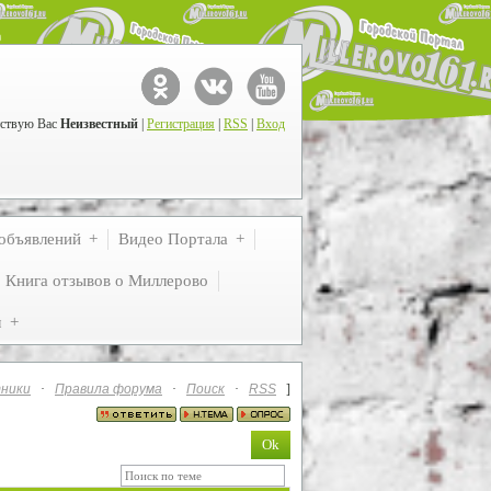
ствую Вас
Неизвестный
|
Регистрация
|
RSS
|
Вход
объявлений
Видео Портала
Книга отзывов о Миллерово
м
ники
·
Правила форума
·
Поиск
·
RSS
]