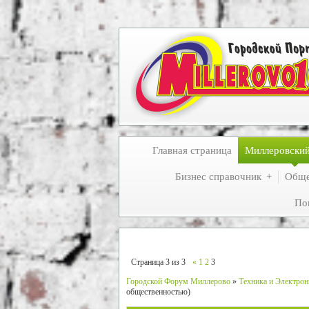
Главная страница
Миллеровски
Бизнес справочник
Обще
По
Страница
3
из
3
«
1
2
3
Городской Форум Миллерово
»
Техника и Электрон
общественностью)