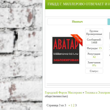
ГИБДД Г. МИЛЛЕРОВО ОТВЕЧАЕТ И
Иваныч
Группа:
Проверенные
Сообщений:
1468
Награды:
15
Репутация:
42
Замечания:
0%
Статус:
Городской Форум Миллерово
»
Техника и Электрон
общественностью)
Страница
3
из
3
«
1
2
3