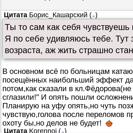
Цитата
Борис_Кашарский
(
)
Ты то сам как себя чувствуешь 
Я по себе удивляюсь тебе. Тут
возраста, аж жить страшно стан
В основном всё по больницам ката
посещённых наибольший эффект да
потом,как сказали в кл.Фёдорова(не
сглазили!" И опять пошли осложнен
Планирую на уфу опять,но чуть позже
чувствую,голова после переломов 
охоту бы,но делов не будет!
Цитата
Korennoi
(
)