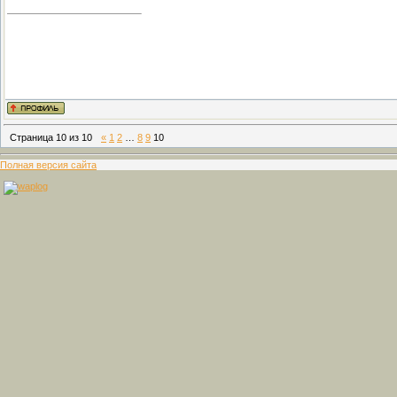
Страница
10
из
10
«
1
2
…
8
9
10
Полная версия сайта