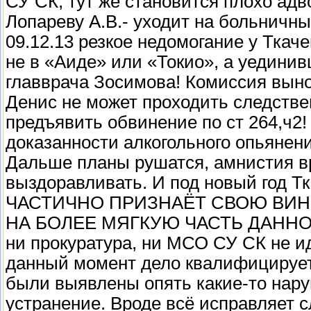
СУ СК, тут же становится плохо адв
Лопареву А.В.- уходит на больничны
09.12.13 резкое недомогание у Ткаче
не в «Аиде» или «Токио», а уедини
главврача Зосимова! Комиссия вынос
Денис не может проходить следстве
предъявить обвинение по ст 264,ч2
доказанности алкогольного опьянен
Дальше планы рушатся, амнистия вр
выздоравливать. И под новый год Тк
ЧАСТИЧНО ПРИЗНАЁТ СВОЮ ВИН
НА БОЛЕЕ МЯГКУЮ ЧАСТЬ ДАННОЙ СТА
ни прокуратура, ни МСО СУ СК не ид
данный момент дело квалифицируетс
были выявлены опять какие-то нару
устранение. Вроде всё исправляет 