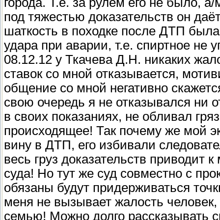
города. Т.е. за рулём его не было, а
под тяжестью доказательств он даёт
шаткость в походке после ДТП была
удара при аварии, т.е. спиртное не 
08.12.12 у Ткачева Д.Н. никаких жа
ставок со мной отказывается, мотив
общение со мной негативно скажется
свою очередь я не отказывался ни о
в своих показаниях, не обливал гря
происходящее! Так почему же мой эк
вину в ДТП, его избивали следовател
весь груз доказательств приводит к
суда! Но тут же суд совместно с п
обязаны будут придерживаться точки
меня не вызывает жалость человек,
семью! Можно долго рассказывать ск