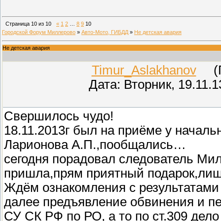
Страница
10
из
10
«
1
2
…
8
9
10
Городской Форум Миллерово
»
Авто-Мото, ГИБДД
»
Не детская авария
Не детская авария
Timur_Aslakhanov
(Пр
Дата: Вторник, 19.11.
Свершилось чудо!
18.11.2013г был на приёме у начал
Ларионова А.П.,пообщались…
сегодня порадовал следователь Мил
пришла,прям приятный подарок,лиш
Ждём ознакомления с результатами 
далее предъявление обвинения и пе
СУ СК РФ по РО, а то по ст.309 дело