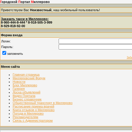
Г
ородской
П
ортал
М
иллерово
Приветствуем Вас
Неизвестный
, наш мобильный пользователь!
Заказать такси в Миллерово:
8-960-444-8-444 * 8-918-505-3-999
8-929-818-92-00
Форма входа
Логин:
Пароль:
запомнить
Заб
Меню сайта
Главная страница
Миллеровский Форум
Новости
Блог Миллерово
Галерея
Доска объявлений
Видео Портала
Бизнес справочник
Общественный транспорт в Миллерово
Расписание приема врачей
Книга отзывов о Миллерово
Погода в Миллерово
Рекламодателям
Связь с Администратором