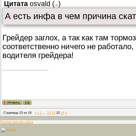
Цитата
osvald
(
)
А есть инфа в чем причина ска
Грейдер заглох, а так как там тормо
соответственно ничего не работало, 
водителя грейдера!
Страница
15
из
16
«
1
2
…
13
14
15
16
»
Полная версия сайта