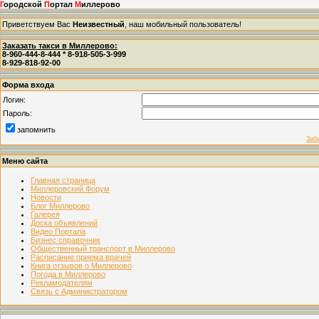
Г
ородской
П
ортал
М
иллерово
Приветствуем Вас
Неизвестный
, наш мобильный пользователь!
Заказать такси в Миллерово:
8-960-444-8-444 * 8-918-505-3-999
8-929-818-92-00
Форма входа
Логин:
Пароль:
запомнить
Заб
Меню сайта
Главная страница
Миллеровский Форум
Новости
Блог Миллерово
Галерея
Доска объявлений
Видео Портала
Бизнес справочник
Общественный транспорт в Миллерово
Расписание приема врачей
Книга отзывов о Миллерово
Погода в Миллерово
Рекламодателям
Связь с Администратором