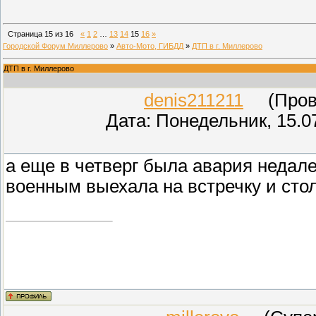
Страница
15
из
16
«
1
2
…
13
14
15
16
»
Городской Форум Миллерово
»
Авто-Мото, ГИБДД
»
ДТП в г. Миллерово
ДТП в г. Миллерово
denis211211
(Прове
Дата: Понедельник, 15.0
a еще в четверг была авария недале
военным выехала на встречку и сто