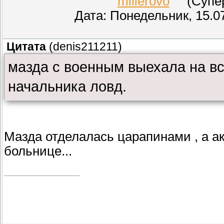
millerovo
(СуперМ
Дата: Понедельник, 15.0
Цитата
(
denis211211
)
мазда с военным выехала на вс
начальника ловд.
Мазда отделалась царапинами , а а
больнице...