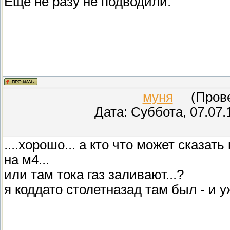
Еще не разу не подводили.
муня
(Провер
Дата: Суббота, 07.07.
....хорошо... а кто что может сказ
на м4...
или там тока газ заливают...?
я коддато столетназад там был - и у