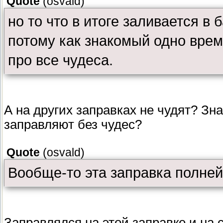
Quote
(
osvald
)
но то что в итоге заливается в б
потому как знакомый одно время
про все чудеса.
А на других заправках не чудят? Зн
заправляют без чудес?
Quote
(
osvald
)
Вообще-то эта заправка полней
Заправлялся на этой заправке,и на 