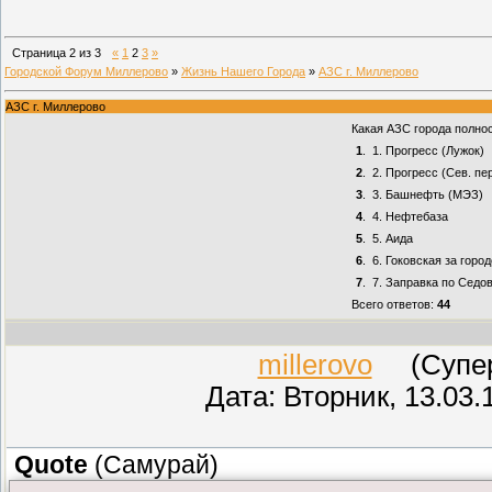
Страница
2
из
3
«
1
2
3
»
Городской Форум Миллерово
»
Жизнь Нашего Города
»
АЗС г. Миллерово
АЗС г. Миллерово
Какая АЗС города полно
1
.
1. Прогресс (Лужок)
2
.
2. Прогресс (Сев. пе
3
.
3. Башнефть (МЭЗ)
4
.
4. Нефтебаза
5
.
5. Аида
6
.
6. Гоковская за горо
7
.
7. Заправка по Седо
Всего ответов:
44
millerovo
(СуперМ
Дата: Вторник, 13.03.
Quote
(
Самурай
)