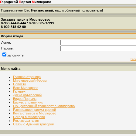
Г
ородской
П
ортал
М
иллерово
Приветствуем Вас
Неизвестный
, наш мобильный пользователь!
Заказать такси в Миллерово:
8-960-444-8-444 * 8-918-505-3-999
8-929-818-92-00
Форма входа
Логин:
Пароль:
запомнить
Заб
Меню сайта
Главная страница
Миллеровский Форум
Новости
Блог Миллерово
Галерея
Доска объявлений
Видео Портала
Бизнес справочник
Общественный транспорт в Миллерово
Расписание приема врачей
Книга отзывов о Миллерово
Погода в Миллерово
Рекламодателям
Связь с Администратором