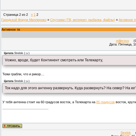
Страница
2
из
2
«
1
2
Городской Форум Миллерово
»
Спутники (ТВ, интернет, рыбалка, файлы)
»
Активное т
Активное тв
millerovo
(Су
Дата: Пятница, 1
Цитата
Strelok
(
)
Vожно, вроде, будет Континент смотреть или Телекарту,
Тежи грабли, что и рикор....
Цитата
Strelok
(
)
Ток надо для этого антенну развернуть. Куда развернуть? На север? На юг
У тебя антенна стоит на 60 градусов восток, а Телекарта на
85 градусов
восток, крути
Strelok
(П