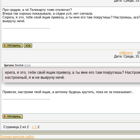
Дата: Среда, 15
Про градли, а чё Телекарту тоже отключат?
Вчера так хорошо показывало, а сёдни усё, нет сигнала.
Серега, я это, тебе свой ящик привезу, а ты мне его там покрутишь? Настроишь, ага?
выкручу ничё.
millerovo
(Су
Дата: Среда, 15
Цитата
Strelok
(
)
ерега, я это, тебе свой ящик привезу, а ты мне его там покрутишь? Настро
настроеный, я ж не выкручу ничё.
Привози, настроим твой ящик, а антенну будешь крутить, пока не за показывает...
Страница
2
из
2
«
1
2
Полная версия сайта