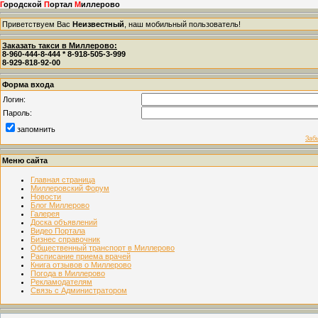
Г
ородской
П
ортал
М
иллерово
Приветствуем Вас
Неизвестный
, наш мобильный пользователь!
Заказать такси в Миллерово:
8-960-444-8-444 * 8-918-505-3-999
8-929-818-92-00
Форма входа
Логин:
Пароль:
запомнить
Заб
Меню сайта
Главная страница
Миллеровский Форум
Новости
Блог Миллерово
Галерея
Доска объявлений
Видео Портала
Бизнес справочник
Общественный транспорт в Миллерово
Расписание приема врачей
Книга отзывов о Миллерово
Погода в Миллерово
Рекламодателям
Связь с Администратором