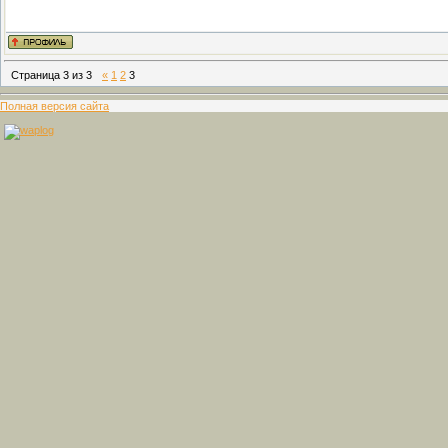
Страница
3
из
3
«
1
2
3
Полная версия сайта