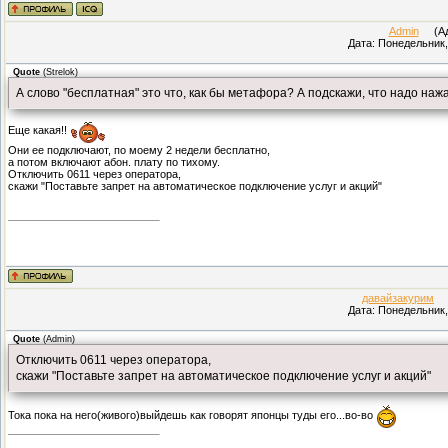
Admin
(Адм
Дата: Понедельник,
Quote
(
Strelok
)
А слово "бесплатная" это что, как бы метафора? А подскажи, что надо нажа
Еще какая!!
Они ее подключают, по моему 2 недели бесплатно,
а потом включают абон. плату по тихому.
Отключить 0611 через оператора,
скажи "Поставьте запрет на автоматическое подключение услуг и акций"
давайзакурим
(П
Дата: Понедельник,
Quote
(
Admin
)
Отключить 0611 через оператора,
скажи "Поставьте запрет на автоматическое подключение услуг и акций"
Тока пока на него(живого)выйдешь как говорят японцы туды его...во-во