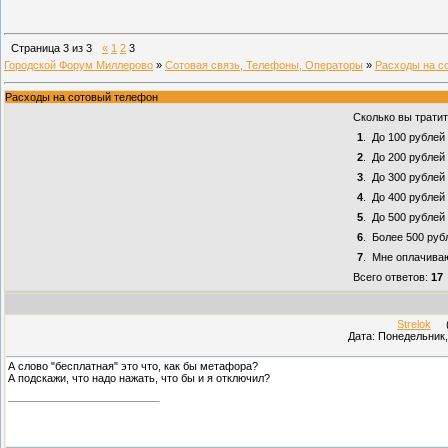
Страница
3
из
3
«
1
2
3
Городской Форум Миллерово
»
Сотовая связь, Телефоны, Операторы
»
Расходы на с
Расходы на сотовый телефон
Сколько вы трати
1
.
До 100 рублей
2
.
До 200 рублей
3
.
До 300 рублей
4
.
До 400 рублей
5
.
До 500 рублей
6
.
Более 500 руб
7
.
Мне оплачива
Всего ответов:
17
Strelok
(П
Дата: Понедельник,
А слово "бесплатная" это что, как бы метафора?
А подскажи, что надо нажать, что бы и я отключил?