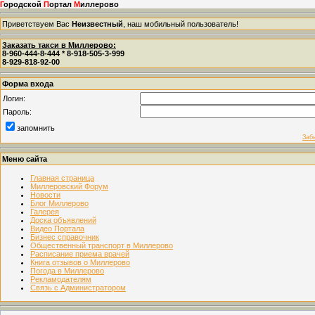
Г
ородской
П
ортал
М
иллерово
Приветствуем Вас
Неизвестный
, наш мобильный пользователь!
Заказать такси в Миллерово:
8-960-444-8-444 * 8-918-505-3-999
8-929-818-92-00
Форма входа
Логин:
Пароль:
запомнить
Заб
Меню сайта
Главная страница
Миллеровский Форум
Новости
Блог Миллерово
Галерея
Доска объявлений
Видео Портала
Бизнес справочник
Общественный транспорт в Миллерово
Расписание приема врачей
Книга отзывов о Миллерово
Погода в Миллерово
Рекламодателям
Связь с Администратором