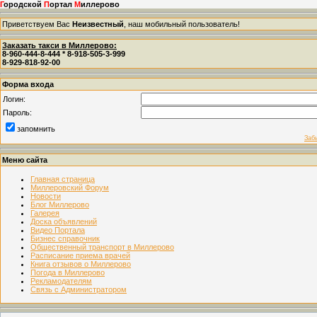
Г
ородской
П
ортал
М
иллерово
Приветствуем Вас
Неизвестный
, наш мобильный пользователь!
Заказать такси в Миллерово:
8-960-444-8-444 * 8-918-505-3-999
8-929-818-92-00
Форма входа
Логин:
Пароль:
запомнить
Заб
Меню сайта
Главная страница
Миллеровский Форум
Новости
Блог Миллерово
Галерея
Доска объявлений
Видео Портала
Бизнес справочник
Общественный транспорт в Миллерово
Расписание приема врачей
Книга отзывов о Миллерово
Погода в Миллерово
Рекламодателям
Связь с Администратором