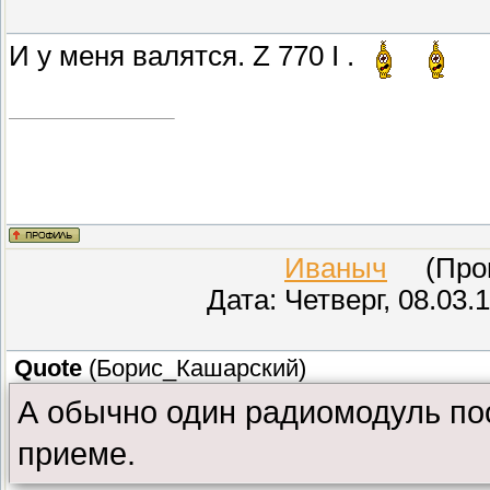
И у меня валятся. Z 770 I .
Иваныч
(Прове
Дата: Четверг, 08.03.
Quote
(
Борис_Кашарский
)
А обычно один радиомодуль по
приеме.