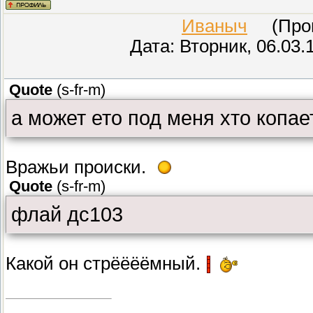
Иваныч
(Прове
Дата: Вторник, 06.03.
Quote
(
s-fr-m
)
а может ето под меня хто копае
Вражьи происки.
Quote
(
s-fr-m
)
флай дс103
Какой он стрёёёёмный.