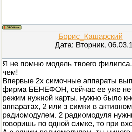
Борис_Кашарский
(П
Дата: Вторник, 06.03.
Я не помню модель твоего филипса. 
чем!
Впервые 2х симочные аппараты выпу
фирма БЕНЕФОН, сейчас ее уже нет
режим нужной карты, нужно было кн
аппаратах, 2 или з симки в активн
радиомодулем. 2 радиомодуля нужны
говоришь по одной симке, то при вх
А с одним радиомодулем, ты ничег