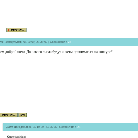
та: Понедельник, 05.10.09, 23:39:07 | Сообщение #
24
ем доброй ночи. До какого числа будут анкеты приниматься на конкурс?
Дата: Понедельник, 05.10.09, 23:56:06 | Сообщение #
25
Quote
(
amitina
)