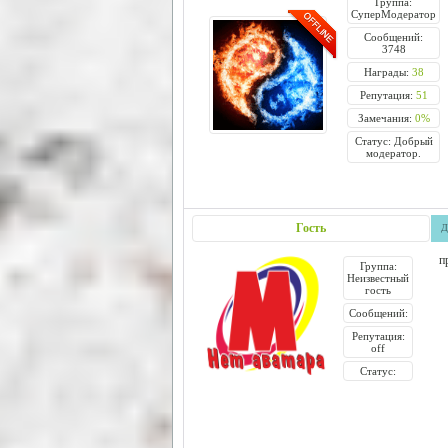
Группа:
СуперМодератор
Сообщений:
3748
Награды:
38
Репутация:
51
Замечания:
0%
Статус: Добрый
модератор.
Гость
Д
п
Группа:
Неизвестный
гость
Сообщений:
Репутация:
off
Статус: