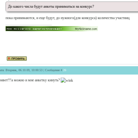
До какого числа будут анкеты приниматься на конкурс?
пока принимаются, и еще будут, до нужного(для конкурса) количества участниц.
ата: Вторник, 06.10.09, 10:00:53 | Сообщение #
26
ривет!!!а можно и мне анкетку кинуть?