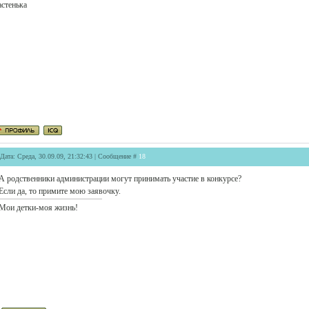
стенька
Дата: Среда, 30.09.09, 21:32:43 | Сообщение #
18
А родственники администрации могут принимать участие в конкурсе?
Если да, то примите мою заявочку.
Мои детки-моя жизнь!