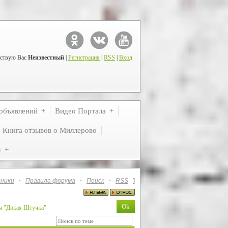
ствую Вас
Неизвестный
|
Регистрация
|
RSS
|
Вход
объявлений
Видео Портала
Книга отзывов о Миллерово
м
ники
·
Правила форума
·
Поиск
·
RSS
]
ты "Дикая Штучка"