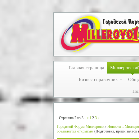
Главная страница
Миллеровски
Бизнес справочник
Обще
По
Страница
2
из
3
«
1
2
3
»
Городской Форум Миллерово
»
Новости г. Миллеро
объявляется открытым
(Подготовка, прием заявок 