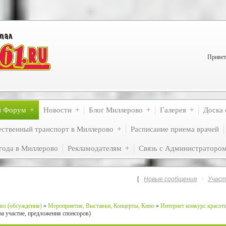
Привет
й Форум
Новости
Блог Миллерово
Галерея
Доска 
ственный транспорт в Миллерово
Расписание приема врачей
года в Миллерово
Рекламодателям
Связь с Администраторо
[
Новые сообщения
·
Участ
во (обсуждения)
»
Мероприятия, Выставки, Концерты, Кино
»
Интернет конкурс красо
на участие, предложения спонсоров)