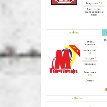
Репутация:
52
Статус: Все
будет хорошо, я
знаю!
amitina
Да
Вс
Группа:
Карантин
Сообщений:
2
Награды:
2
Репутация:
1
Замечания:
0%
Статус:
millerovo