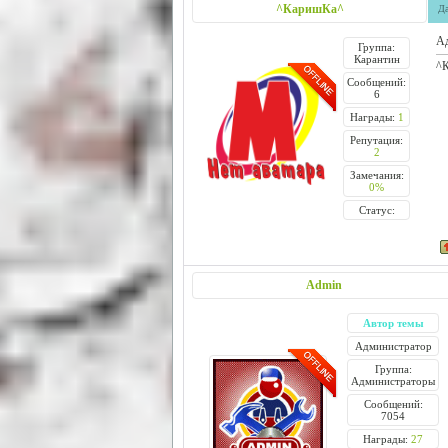
^КаришКа^
Да
Ад
Группа:
Карантин
^
Сообщений:
6
Награды:
1
Репутация:
2
Замечания:
0%
Статус:
Admin
Автор темы
Администратор
Группа:
Администраторы
Сообщений:
7054
Награды:
27