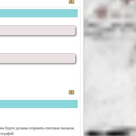
е вы будете должны отправить ответным письмом.
тографий.