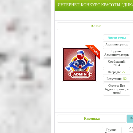
ИНТЕРНЕТ КОНКУРС КРАСОТЫ "ДИ
Admin
Автор темы
Администратор
Группа:
Администраторы
Сообщений:
7054
Награды:
27
Репутация:
52
Статус: Все
будет хорошо, я
знаю!
Кисонька
Да
с 
Группа: