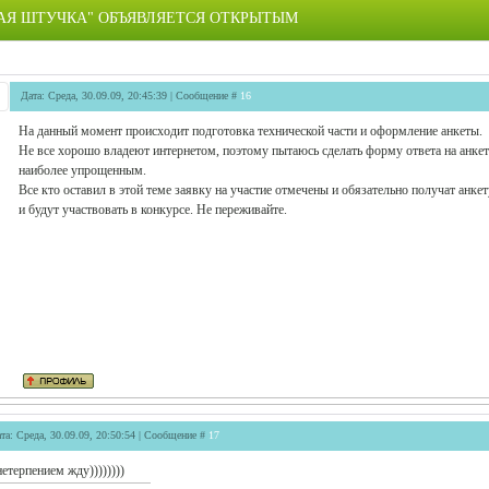
КАЯ ШТУЧКА" ОБЪЯВЛЯЕТСЯ ОТКРЫТЫМ
Дата: Среда, 30.09.09, 20:45:39 | Сообщение #
16
На данный момент происходит подготовка технической части и оформление анкеты.
Не все хорошо владеют интернетом, поэтому пытаюсь сделать форму ответа на анке
наиболее упрощенным.
Все кто оставил в этой теме заявку на участие отмечены и обязательно получат анкет
и будут участвовать в конкурсе. Не переживайте.
та: Среда, 30.09.09, 20:50:54 | Сообщение #
17
нетерпением жду))))))))