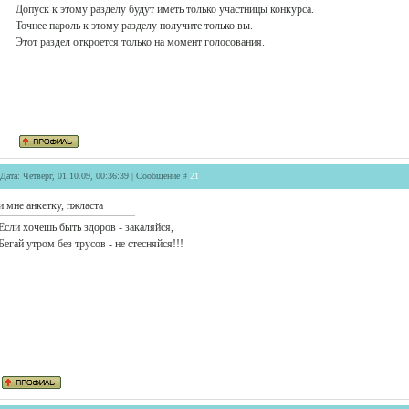
Допуск к этому разделу будут иметь только участницы конкурса.
Точнее пароль к этому разделу получите только вы.
Этот раздел откроется только на момент голосования.
Дата: Четверг, 01.10.09, 00:36:39 | Сообщение #
21
и мне анкетку, пжласта
Если хочешь быть здоров - закаляйся,
Бегай утром без трусов - не стесняйся!!!