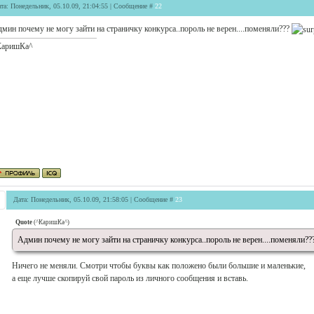
та: Понедельник, 05.10.09, 21:04:55 | Сообщение #
22
мин почему не могу зайти на страничку конкурса..пороль не верен....поменяли???
КаришКа^
Дата: Понедельник, 05.10.09, 21:58:05 | Сообщение #
23
Quote
(
^КаришКа^
)
Админ почему не могу зайти на страничку конкурса..пороль не верен....поменяли??
Ничего не меняли. Смотри чтобы буквы как положено были большие и маленькие,
а еще лучше скопируй свой пароль из личного сообщения и вставь.