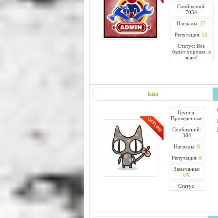
Сообщений:
7054
Награды:
27
Репутация:
52
Статус: Все
будет хорошо, я
знаю!
kisa
Группа:
Проверенные
Сообщений:
384
Награды:
8
Репутация:
8
Замечания:
0%
Статус: