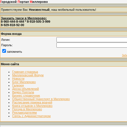
Г
ородской
П
ортал
М
иллерово
Приветствуем Вас
Неизвестный
, наш мобильный пользователь!
Заказать такси в Миллерово:
8-960-444-8-444 * 8-918-505-3-999
8-929-818-92-00
Форма входа
Логин:
Пароль:
запомнить
Заб
Меню сайта
Главная страница
Миллеровский Форум
Новости
Блог Миллерово
Галерея
Доска объявлений
Видео Портала
Бизнес справочник
Общественный транспорт в Миллерово
Расписание приема врачей
Книга отзывов о Миллерово
Погода в Миллерово
Рекламодателям
Связь с Администратором