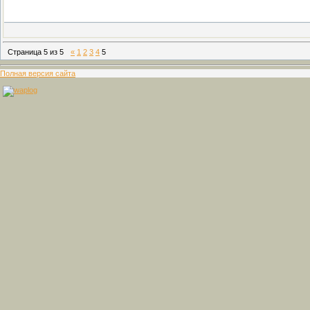
Страница
5
из
5
«
1
2
3
4
5
Полная версия сайта