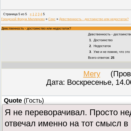
Страница
5
из
5
«
1
2
3
4
5
Городской Форум Миллерово
»
Секс
»
Девственность - достоинство или недостаток?
Девственность - достоинство или недостаток?
Девственность - достоинств
1
.
Достоинство
2
.
Недостаток
3
.
Уже и не помню, что это 
Всего ответов:
25
Mery
(Прове
Дата: Воскресенье, 14.0
Quote
(
Гость
)
Я не переворачивал. Просто не
отвечал именно на тот смысл в