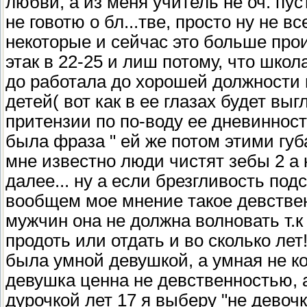
любви, а из меня учитель не оч. пус
не говотю о бл...тве, просто ну не 
некоторые и сейчас это больше прои
этак в 22-25 и лиш потому, что школ
до работала до хорошей должности 
детей( вот как в ее глазах будет в
притензии по по-воду ее дневинност
была фраза " ей же потом этими губ
мне известно люди чистят зебы 2 а 
далее... ну а если брезгливость под
вообщем мое мнение такое девствен
мужчин она не должна волновать т.к
продоть или отдать и во сколько лет!
была умной девушкой, а умная не ког
девушка ценна не девственностью, 
дурочкой лет 17 я выберу "не девоч