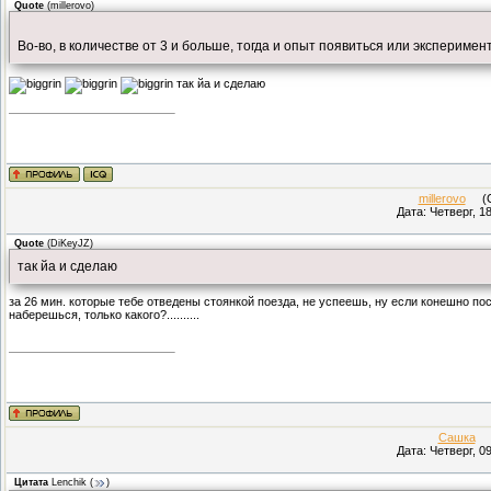
Quote
(
millerovo
)
Во-во, в количестве от 3 и больше, тогда и опыт появиться или эксперимент
так йа и сделаю
millerovo
(Су
Дата: Четверг, 1
Quote
(
DiKeyJZ
)
так йа и сделаю
за 26 мин. которые тебе отведены стоянкой поезда, не успеешь, ну если конешно 
наберешься, только какого?..........
Сашка
(К
Дата: Четверг, 0
Цитата
Lenchik
(
)