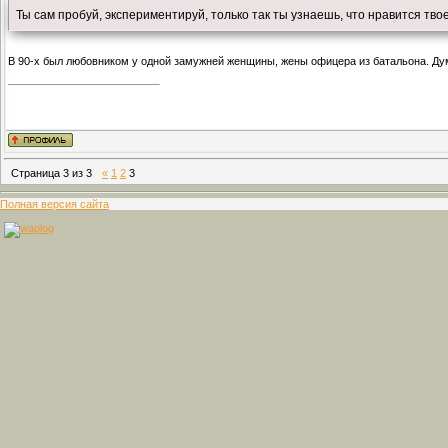
Ты сам пробуй, экспериментируй, только так ты узнаешь, что нравится тво
В 90-х был любовником у одной замужней женщины, жены офицера из батальона. Дум
Страница
3
из
3
«
1
2
3
Полная версия сайта