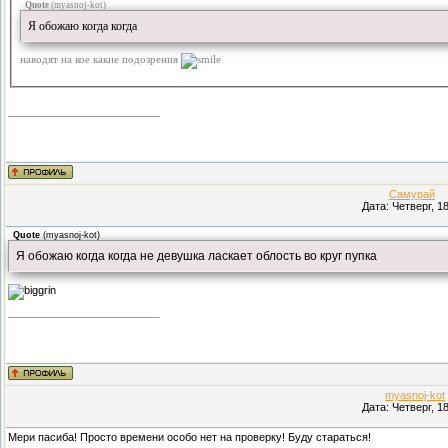
Quote
(
myasnoj-kot
)
Я обожаю когда когда
наводят на кое какие подозрения
Самурай
(П
Дата: Четверг, 1
Quote
(
myasnoj-kot
)
Я обожаю когда когда не девушка ласкает облость во круг пупка
myasnoj-kot
Дата: Четверг, 1
Мери пасиба! Просто времени особо нет на проверку! Буду стараться!