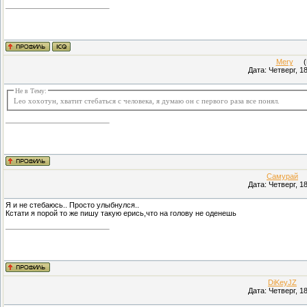
Mery
(Пр
Дата: Четверг, 1
Не в Тему:
Leo хохотун, хватит стебаться с человека, я думаю он с первого раза все понял.
Самурай
(П
Дата: Четверг, 1
Я и не стебаюсь.. Просто улыбнулся..
Кстати я порой то же пишу такую ерись,что на голову не оденешь
DiKeyJZ
(П
Дата: Четверг, 1