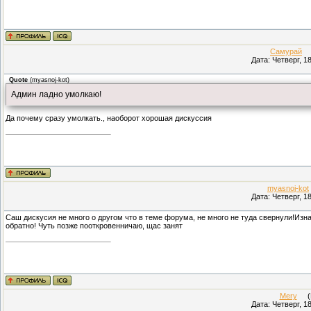
Самурай
(П
Дата: Четверг, 1
Quote
(
myasnoj-kot
)
Админ ладно умолкаю!
Да почему сразу умолкать., наоборот хорошая дискуссия
myasnoj-kot
Дата: Четверг, 1
Саш дискусия не много о другом что в теме форума, не много не туда свернули!Изн
обратно! Чуть позже пооткровенничаю, щас занят
Mery
(Пр
Дата: Четверг, 1