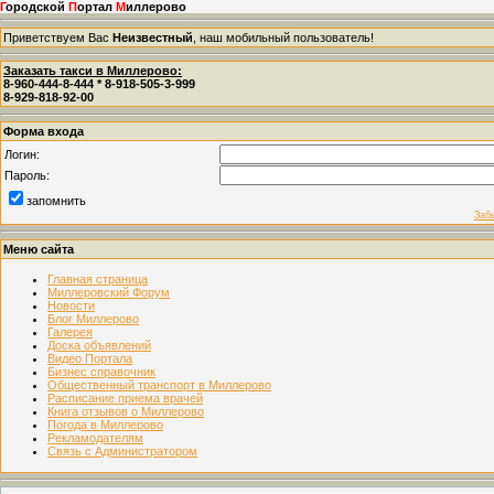
Г
ородской
П
ортал
М
иллерово
Приветствуем Вас
Неизвестный
, наш мобильный пользователь!
Заказать такси в Миллерово:
8-960-444-8-444 * 8-918-505-3-999
8-929-818-92-00
Форма входа
Логин:
Пароль:
запомнить
Заб
Меню сайта
Главная страница
Миллеровский Форум
Новости
Блог Миллерово
Галерея
Доска объявлений
Видео Портала
Бизнес справочник
Общественный транспорт в Миллерово
Расписание приема врачей
Книга отзывов о Миллерово
Погода в Миллерово
Рекламодателям
Связь с Администратором