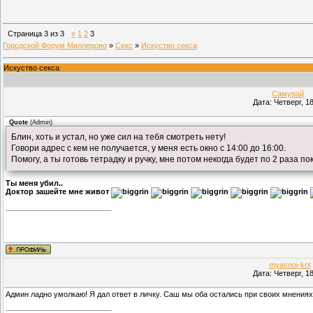
Страница
3
из
3
«
1
2
3
Городской Форум Миллерово
»
Секс
»
Искуство секса
Искуство секса
Самурай
(П
Дата: Четверг, 1
Quote
(
Admin
)
Блин, хоть и устал, но уже сил на тебя смотреть нету!
Говори адрес с кем не получается, у меня есть окно с 14:00 до 16:00.
Помогу, а ты готовь тетрадку и ручку, мне потом некогда будет по 2 раза по
Ты меня убил..
Доктор зашейте мне живот
myasnoj-kot
Дата: Четверг, 1
Админ ладно умолкаю! Я дал ответ в личку. Саш мы оба остались при своих мнениях