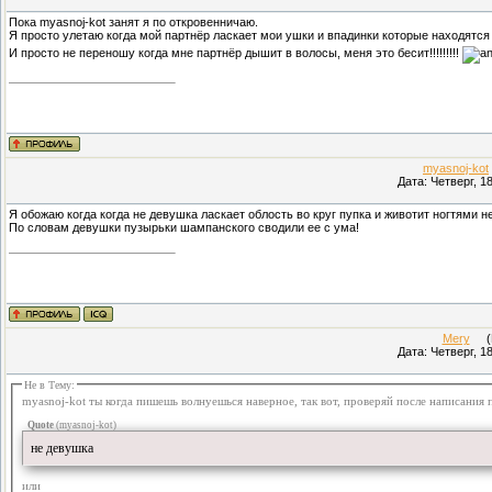
Пока myasnoj-kot занят я по откровенничаю.
Я просто улетаю когда мой партнёр ласкает мои ушки и впадинки которые находятся 
И просто не переношу когда мне партнёр дышит в волосы, меня это бесит!!!!!!!!!
myasnoj-kot
Дата: Четверг, 1
Я обожаю когда когда не девушка ласкает облость во круг пупка и животит ногтями 
По словам девушки пузырьки шампанского сводили ее с ума!
Mery
(Пр
Дата: Четверг, 1
Не в Тему:
myasnoj-kot ты когда пишешь волнуешься наверное, так вот, проверяй после написания п
Quote
(
myasnoj-kot
)
не девушка
или