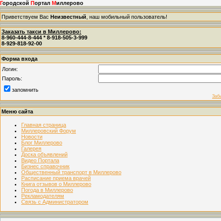
Г
ородской
П
ортал
М
иллерово
Приветствуем Вас
Неизвестный
, наш мобильный пользователь!
Заказать такси в Миллерово:
8-960-444-8-444 * 8-918-505-3-999
8-929-818-92-00
Форма входа
Логин:
Пароль:
запомнить
Заб
Меню сайта
Главная страница
Миллеровский Форум
Новости
Блог Миллерово
Галерея
Доска объявлений
Видео Портала
Бизнес справочник
Общественный транспорт в Миллерово
Расписание приема врачей
Книга отзывов о Миллерово
Погода в Миллерово
Рекламодателям
Связь с Администратором