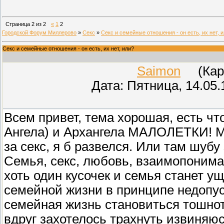
Страница
2
из
2
«
1
2
Городской Форум Миллерово
»
Секс
»
Секс и семейные отношения - он есть, их нет, 
Секс и семейные отношения - он есть, их нет, или?
Saimon
(Каран
Дата: Пятница, 14.05.
Всем привет, тема хорошая, есть ч
Ангела) и Архангела МАЛОЛЕТКИ! Мер
за секс, я б развелся. Или там шубу 
Семья, секс, любовь, взаимопониман
хоть один кусочек и семья станет у
семейной жизни в принципе недопус
семейная жизнь становиться тошнот
вдруг захотелось трахнуть извиняюс