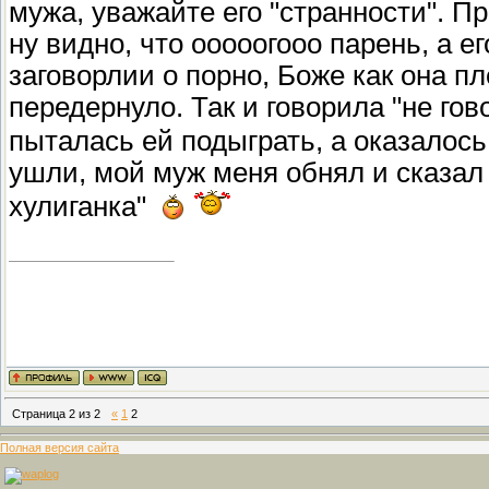
мужа, уважайте его "странности". П
ну видно, что ооооогооо парень, а е
заговорлии о порно, Боже как она пл
передернуло. Так и говорила "не гов
пыталась ей подыграть, а оказалось
ушли, мой муж меня обнял и сказал 
хулиганка"
Страница
2
из
2
«
1
2
Полная версия сайта