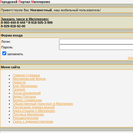
Г
ородской
П
ортал
М
иллерово
Приветствуем Вас
Неизвестный
, наш мобильный пользователь!
Заказать такси в Миллерово:
8-960-444-8-444 * 8-918-505-3-999
8-929-818-92-00
Форма входа
Логин:
Пароль:
запомнить
Заб
Меню сайта
Главная страница
Миллеровский Форум
Новости
Блог Миллерово
Галерея
Доска объявлений
Видео Портала
Бизнес справочник
Общественный транспорт в Миллерово
Расписание приема врачей
Книга отзывов о Миллерово
Погода в Миллерово
Рекламодателям
Связь с Администратором