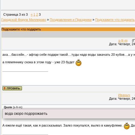
Страница
3
из
3
«
1
2
3
Городской Форум Миллерово
»
Поздравления и Праздники
»
Подскажите что подарить
Подскажите что подарить
s-fr-m
(Про
Дата: Четверг, 2
аха....бассейн...- афтар себе подари такой....туды надо воды закачать 20 кубов....а 
а племяннику скока в этом году - уже 23 будет
Иваныч
(П
Дата: Четверг, 2
Quote
(
s-fr-m
)
вода скоро подорожаеть
А ежели ещё такая, как я рассказывал. Залез покупался, вылез в камуфляже.
Да 