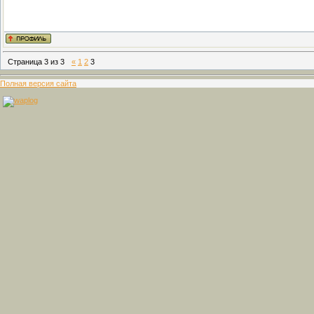
Страница
3
из
3
«
1
2
3
Полная версия сайта