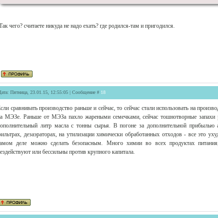
Так чего? считаете никуда не надо ехать? где родился-там и пригодился.
Дата: Пятница, 23.01.15, 12:55:05 | Сообщение #
18
сли сравнивать производство раньше и сейчас, то сейчас стали использовать на произв
а МЭЗе. Раньше от МЭЗа пахло жареными семечками, сейчас тошнотворные запахи 
ополнительный литр масла с тонны сырья. В погоне за дополнительной прибылью
ильтрах, дезаэраторах, на утилизации химически обработанных отходов - все это у
самом деле можно сделать безопасным. Много химии во всех продуктах питания
ездействуют или бессильны против крупного капитала.