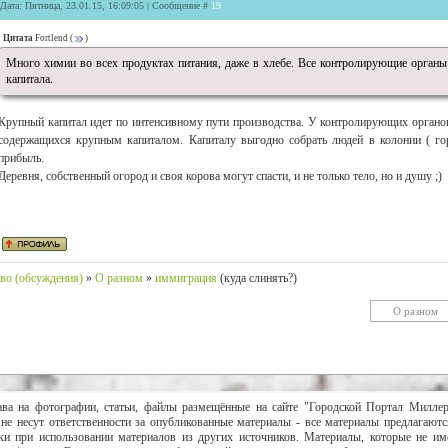
Дата: Пятница, 23.01.15, 16:09:05 | Сообщение #
19
Цитата
Fortlend
(
)
Много химии во всех продуктах питания, даже в хлебе. Все контролирующие органы
капитала.
Крупный капитал идет по интенсивному пути производства. У контролирующих органов 
содержащихся крупным капиталом. Капиталу выгодно собрать людей в колонии ( горо
прибыль.
Деревня, собственный огород и своя корова могут спасти, и не только тело, но и душу ;)
во (обсуждения)
»
О разном
»
иммиграция
(куда слинять?)
ава на фотографии, статьи, файлы размещённые на сайте "Городской Портал Милле
не несут ответственности за опубликованные материалы - все материалы предлагаютс
и при использовании материалов из других источников. Материалы, которые не им