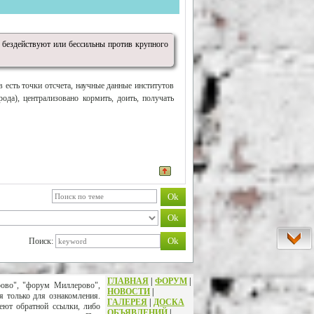
 бездействуют или бессильны против крупного
есть точки отсчета, научные данные институтов
да), централизовано кормить, доить, получать
Поиск:
ГЛАВНАЯ
|
ФОРУМ
|
рово", "форум Миллерово",
НОВОСТИ
|
я только для ознакомления.
ГАЛЕРЕЯ
|
ДОСКА
еют обратной ссылки, либо
ОБЪЯВЛЕНИЙ
|