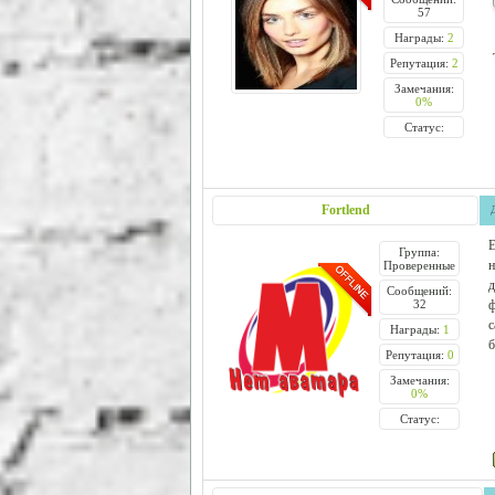
57
Награды:
2
Репутация:
2
Замечания:
0%
Статус:
Fortlend
Е
Группа:
н
Проверенные
д
Сообщений:
32
ф
Награды:
1
б
Репутация:
0
Замечания:
0%
Статус: