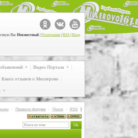
ствую Вас
Неизвестный
|
Регистрация
|
RSS
|
Вход
объявлений
Видео Портала
Книга отзывов о Миллерово
м
ники
·
Правила форума
·
Поиск
·
RSS
]