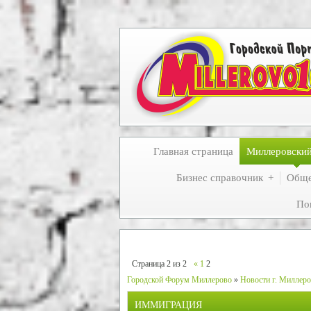
Главная страница
Миллеровски
Бизнес справочник
Обще
По
Страница
2
из
2
«
1
2
Городской Форум Миллерово
»
Новости г. Миллеро
ИММИГРАЦИЯ