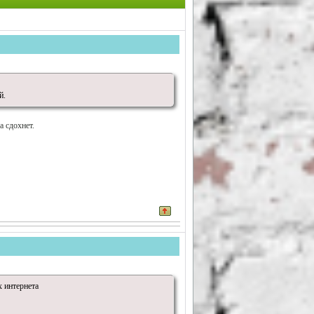
й.
а сдохнет.
х интернета