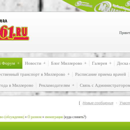
Привет
й Форум
Новости
Блог Миллерово
Галерея
Доска 
ственный транспорт в Миллерово
Расписание приема врачей
года в Миллерово
Рекламодателям
Связь с Администраторо
[
Новые сообщения
·
Участ
во (обсуждения)
»
О разном
»
иммиграция
(куда слинять?)