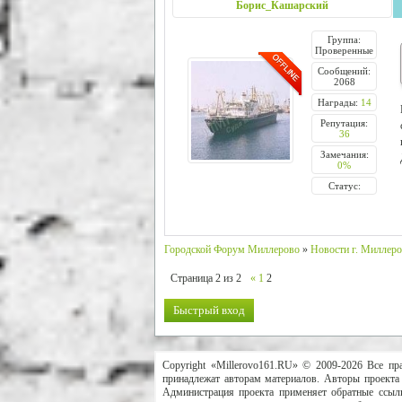
Борис_Кашарский
Группа:
Проверенные
Сообщений:
2068
Награды:
14
Репутация:
36
Замечания:
0%
Статус:
Городской Форум Миллерово
»
Новости г. Миллеро
Страница
2
из
2
«
1
2
Copyright «Millerovo161.RU» © 2009-2026 Все пр
принадлежат авторам материалов. Авторы проекта 
Администрация проекта применяет обратные ссылк