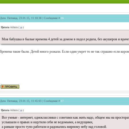
Дата: Пятница, 23.01.15, 11:18:38 | Сообщение #
16
Цитата
Admin
(
)
Моя бабушка в былые времена 4 детей за домом в подол родила, без акушеров и враче
Времена такие были. Детей много рожали. Если один умрет то не так страшно если коров
Дата: Пятница, 23.01.15, 11:45:03 | Сообщение #
17
Цитата
Admin
(
)
Все умные - интернет, одноклассники с советами как жить надо, общем мы на простора
услышали о правах и ощутили себя не ведомыми, а ведущими,
а раньше просто тупо работали и радовались мирному небу над головой.