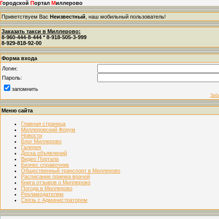
Г
ородской
П
ортал
М
иллерово
Приветствуем Вас
Неизвестный
, наш мобильный пользователь!
Заказать такси в Миллерово:
8-960-444-8-444 * 8-918-505-3-999
8-929-818-92-00
Форма входа
Логин:
Пароль:
запомнить
Заб
Меню сайта
Главная страница
Миллеровский Форум
Новости
Блог Миллерово
Галерея
Доска объявлений
Видео Портала
Бизнес справочник
Общественный транспорт в Миллерово
Расписание приема врачей
Книга отзывов о Миллерово
Погода в Миллерово
Рекламодателям
Связь с Администратором