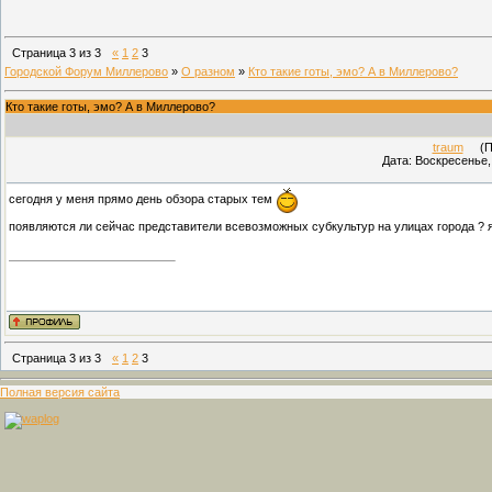
Страница
3
из
3
«
1
2
3
Городской Форум Миллерово
»
О разном
»
Кто такие готы, эмо? А в Миллерово?
Кто такие готы, эмо? А в Миллерово?
traum
(Про
Дата: Воскресенье,
сегодня у меня прямо день обзора старых тем
появляются ли сейчас представители всевозможных субкультур на улицах города ? я
Страница
3
из
3
«
1
2
3
Полная версия сайта