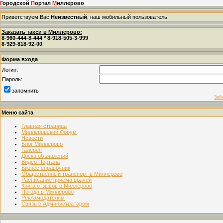
Г
ородской
П
ортал
М
иллерово
Приветствуем Вас
Неизвестный
, наш мобильный пользователь!
Заказать такси в Миллерово:
8-960-444-8-444 * 8-918-505-3-999
8-929-818-92-00
Форма входа
Логин:
Пароль:
запомнить
Заб
Меню сайта
Главная страница
Миллеровский Форум
Новости
Блог Миллерово
Галерея
Доска объявлений
Видео Портала
Бизнес справочник
Общественный транспорт в Миллерово
Расписание приема врачей
Книга отзывов о Миллерово
Погода в Миллерово
Рекламодателям
Связь с Администратором