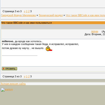
Страница
3
из
3
«
1
2
3
Городской Форум Миллерово
»
Технический раздел
»
Что такое BBCode и как ими пол
Что такое BBCode и как ими пользоваться
Admin
(Адм
Дата: Вторник, 2
millerovo
, да вроде как хотелось..
У нее в каждом сообщении такая беда, я исправлял, исправлял,
потом думаю ну научу... не вышло..
Страница
3
из
3
«
1
2
3
Полная версия сайта