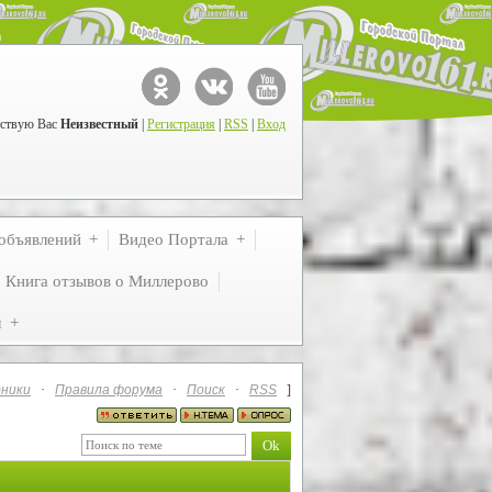
ствую Вас
Неизвестный
|
Регистрация
|
RSS
|
Вход
объявлений
Видео Портала
Книга отзывов о Миллерово
м
ники
·
Правила форума
·
Поиск
·
RSS
]