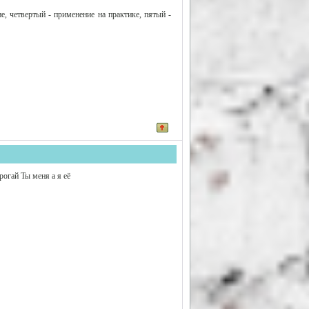
е, четвертый - применение на практике, пятый -
рогай Ты меня а я её