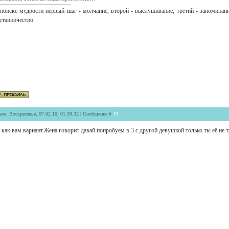
поиске мудрости первый шаг - молчание, второй - выслушивание, третий - запоминани
ставничество
ата: Воскресенье, 07.02.10, 01:39:32 | Сообщение #
19
 как вам вариант.Жена говорит давай попробуем в 3 с другой девушкой только ты её не т