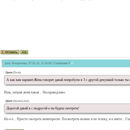
Дата: Воскресенье, 07.02.10, 15:26:00 | Сообщение #
22
Quote
(
Гость
)
А как вам вариант.Жена говорит давай попробуем в 3 с другой девушкой только ты е
Ишь, хитрая жена какая... Несправедливо.
Quote
(
myasnoj-kot
)
Дорогой давай я с подругой а ты будеш смотреть!
Не-е-е... Просто смотреть неинтересно. Посмотреть можно и по телеку, и в инете... Гла