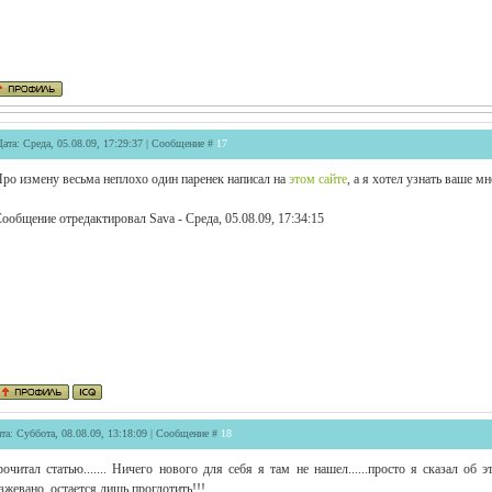
Дата: Среда, 05.08.09, 17:29:37 | Сообщение #
17
ро измену весьма неплохо один паренек написал на
этом сайте
, а я хотел узнать ваше м
ообщение отредактировал
Sava
-
Среда, 05.08.09, 17:34:15
та: Суббота, 08.08.09, 13:18:09 | Сообщение #
18
очитал статью....... Ничего нового для себя я там не нашел......просто я сказал об 
зжевано, остается лишь проглотить!!!