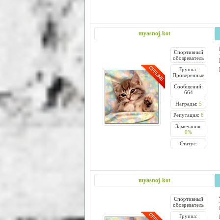
myasnoj-kot
Спортивный
обозреватель
Группа:
Проверенные
Сообщений:
664
Награды:
5
Репутация:
6
Замечания:
0%
Статус:
myasnoj-kot
Спортивный
обозреватель
Группа: