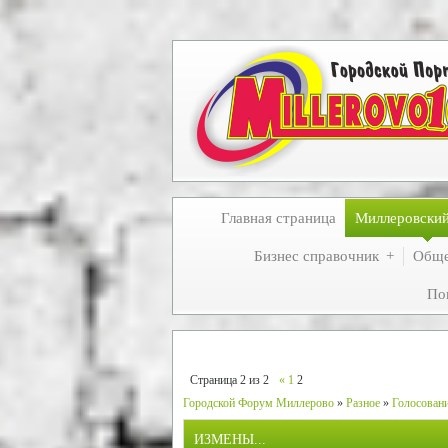
Главная страница
Миллеровски
Бизнес справочник
Обще
По
Страница
2
из
2
«
1
2
Городской Форум Миллерово
»
Разное
»
Голосовани
ИЗМЕНЫ...