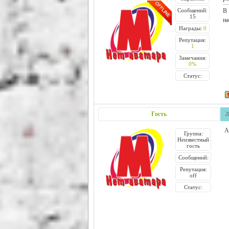
В 
Сообщений:
15
на
Награды:
0
Репутация:
1
Замечания:
0%
Статус:
Гость
Д
А
Группа:
Неизвестный
гость
Сообщений:
Репутация:
off
Статус: