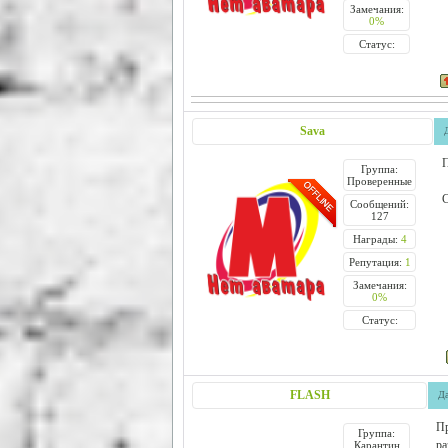
Замечания:
0%
Статус:
Sava
П
Группа:
Проверенные
С
Сообщений:
127
Награды:
4
Репутация:
1
Замечания:
0%
Статус:
FLASH
Да
Пр
Группа:
ра
Карантин