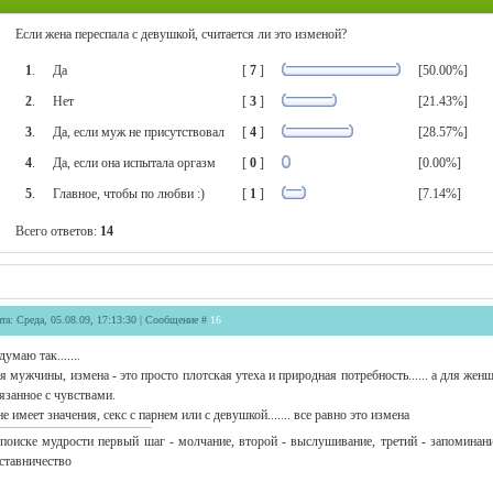
Если жена переспала с девушкой, считается ли это изменой?
1
.
Да
[
7
]
[50.00%]
2
.
Нет
[
3
]
[21.43%]
3
.
Да, если муж не присутствовал
[
4
]
[28.57%]
4
.
Да, если она испытала оргазм
[
0
]
[0.00%]
5
.
Главное, чтобы по любви :)
[
1
]
[7.14%]
Всего ответов:
14
та: Среда, 05.08.09, 17:13:30 | Сообщение #
16
думаю так.......
я мужчины, измена - это просто плотская утеха и природная потребность...... а для жен
язанное с чувствами.
не имеет значения, секс с парнем или с девушкой....... все равно это измена
поиске мудрости первый шаг - молчание, второй - выслушивание, третий - запоминани
ставничество