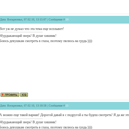
Дата: Воскресенье, 07.02.10, 13:15:07 | Сообщение #
20
Вот уж не думал что эта тема еще всплывет!
Мурдыкающий зверь! В душе хишник!
Боюсь девушкам смотреть в глаза, поэтому пялюсь на грудь:))))
Дата: Воскресенье, 07.02.10, 13:18:58 | Сообщение #
21
А можно еще такой вариан! Дорогой давай я с подругой а ты будеш смотреть! Я да же эт
Мурдыкающий зверь! В душе хишник!
Боюсь девушкам смотреть в глаза, поэтому пялюсь на грудь:))))