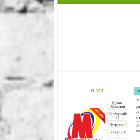
FLASH
Да
Я 
Группа:
дл
Карантин
св
Сообщений:
15
и 
Награды:
0
В 
на
Репутация:
1