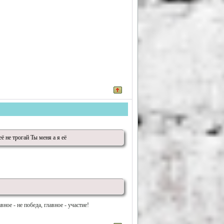
ё не трогай Ты меня а я её
вное - не победа, главное - участие!