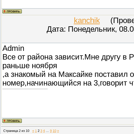
kanchik
(Провер
Дата: Понедельник, 08.0
Admin
Все от района зависит.Мне другу в 
раньше ноября
,а знакомый на Максайке поставил о
номер,начинающийся на 3,говорит чт
Страница
2
из
10
«
1
2
3
4
…
9
10
»