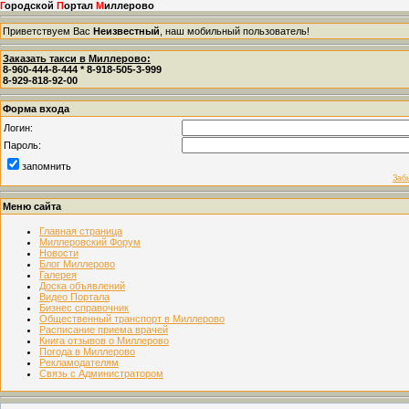
Г
ородской
П
ортал
М
иллерово
Приветствуем Вас
Неизвестный
, наш мобильный пользователь!
Заказать такси в Миллерово:
8-960-444-8-444 * 8-918-505-3-999
8-929-818-92-00
Форма входа
Логин:
Пароль:
запомнить
Заб
Меню сайта
Главная страница
Миллеровский Форум
Новости
Блог Миллерово
Галерея
Доска объявлений
Видео Портала
Бизнес справочник
Общественный транспорт в Миллерово
Расписание приема врачей
Книга отзывов о Миллерово
Погода в Миллерово
Рекламодателям
Связь с Администратором