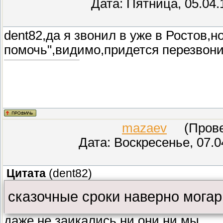
Дата: Пятница, 05.04.
dent82,да я звонил в уже в Ростов,н
помочь",видимо,придется перезвони
mazaev
(Провер
Дата: Воскресенье, 07.0
Цитата
(
dent82
)
сказочные сроки наверно мога
даже не заикались ни они ни мы