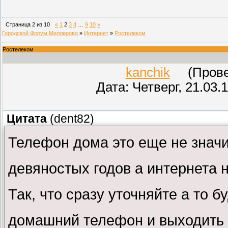
Страница
2
из
10
«
1
2
3
4
…
9
10
»
Городской Форум Миллерово
»
Интернет
»
Ростелеком
Ростелеком
kanchik
(Провер
Дата: Четверг, 21.03.
Цитата
(
dent82
)
Телефон дома это еще не значи
девяностых годов а интернета 
Так, что сразу уточняйте а то б
домашний телефон и выходить 