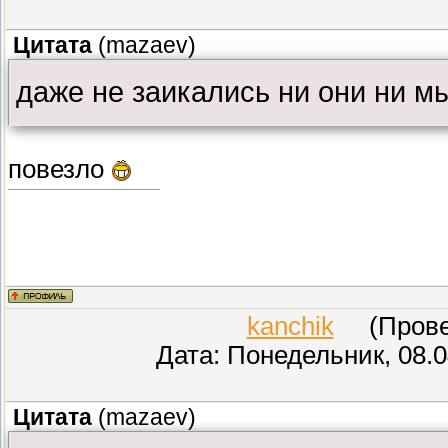
Цитата
(
mazaev
)
даже не заикались ни они ни м
повезло
kanchik
(Провер
Дата: Понедельник, 08.0
Цитата
(
mazaev
)