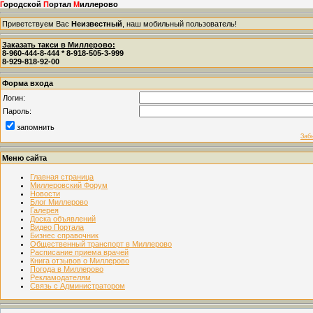
Г
ородской
П
ортал
М
иллерово
Приветствуем Вас
Неизвестный
, наш мобильный пользователь!
Заказать такси в Миллерово:
8-960-444-8-444 * 8-918-505-3-999
8-929-818-92-00
Форма входа
Логин:
Пароль:
запомнить
Заб
Меню сайта
Главная страница
Миллеровский Форум
Новости
Блог Миллерово
Галерея
Доска объявлений
Видео Портала
Бизнес справочник
Общественный транспорт в Миллерово
Расписание приема врачей
Книга отзывов о Миллерово
Погода в Миллерово
Рекламодателям
Связь с Администратором