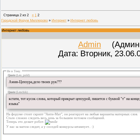
Страница
2
из
2
«
1
2
Городской Форум Миллерово
»
Интернет
»
Интернет любовь
Интернет любовь
Admin
(Админис
Дата: Вторник, 23.06.
Не в Тему:
Quote
(
Leo_pold
)
Амин-Цензура,дело твоих рук???
Quote
(
Lenchik
)
кстати, тот кусок слова, который прикрыт цензурой, пишется с буквой "т" на конце,
языка"
На форуме стоит скрипт "Анти-Мат", он реагирует на любые варианты матерных слов.
Стало сложно следить весь день за большим потоком сообщений.
Теперь это делает робот.
У нас за матом следит, а у соседей конкурсы штампует.. :)