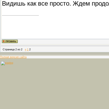
Видишь как все просто. Ждем прод
Страница
2
из
2
«
1
2
Полная версия сайта