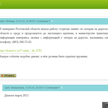
..
Дата: Пятница, 14.12.12, 22:48:56 | Сообщение #
61
В минтрансе Ростовской области начала работу «горячая линия» по заторам на дорогах.
области в среду и продолжается до настоящего времени, в министерстве транспор
информации минтранса, звонки с информацией о заторах на дорогах, вызванных сне
телефону: (863) 266-55-02.
http://donnews.ru/V-mintr....kh_9761
Каждое событие подобно дивану: в нём должны быть скрытые пружины.
Дата: Понедельник, 11.03.13, 23:10:27 | Сообщение #
62
Девятое марта 2013