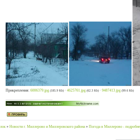
Прикрепления:
6006379.jpg
·
4625761.jpg
·
9487413.jpg
(185.9 Kb)
(62.3 Kb)
(99.6 Kb)
лок
»
Новости г. Миллерово и Миллеровского района
»
Погода в Миллерово - подробне