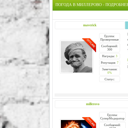
ПОГОДА В МИЛЛЕРОВО - ПОДРОБНЕЕ
maverick
Группа:
Проверенные
Сообщений:
300
Награды:
3
Репутация:
7
Замечания:
0%
Статус:
millerovo
Группа:
СуперМодератор
Сообщений: