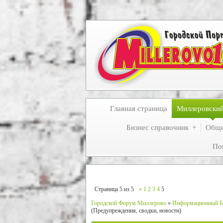
Главная страница
Миллеровски
Бизнес справочник
Обще
По
Страница
5
из
5
«
1
2
3
4
5
Городской Форум Миллерово
»
Информационный Б
(Предупреждения, сводки, новости)