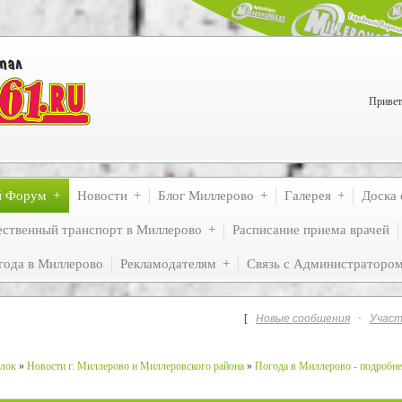
Привет
й Форум
Новости
Блог Миллерово
Галерея
Доска 
ственный транспорт в Миллерово
Расписание приема врачей
года в Миллерово
Рекламодателям
Связь с Администраторо
[
Новые сообщения
·
Участ
лок
»
Новости г. Миллерово и Миллеровского района
»
Погода в Миллерово - подробне