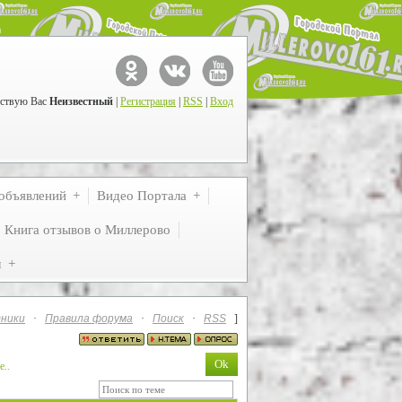
ствую Вас
Неизвестный
|
Регистрация
|
RSS
|
Вход
объявлений
Видео Портала
Книга отзывов о Миллерово
м
ники
·
Правила форума
·
Поиск
·
RSS
]
е..