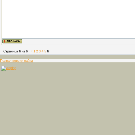
Страница
6
из
6
«
1
2
3
4
5
6
Полная версия сайта