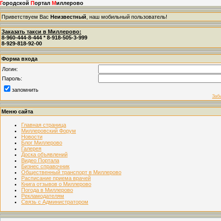
Г
ородской
П
ортал
М
иллерово
Приветствуем Вас
Неизвестный
, наш мобильный пользователь!
Заказать такси в Миллерово:
8-960-444-8-444 * 8-918-505-3-999
8-929-818-92-00
Форма входа
Логин:
Пароль:
запомнить
Заб
Меню сайта
Главная страница
Миллеровский Форум
Новости
Блог Миллерово
Галерея
Доска объявлений
Видео Портала
Бизнес справочник
Общественный транспорт в Миллерово
Расписание приема врачей
Книга отзывов о Миллерово
Погода в Миллерово
Рекламодателям
Связь с Администратором