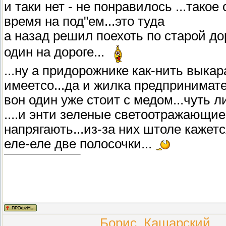
и таки нет - не понравилось ...тако
время на под"ем...это туда
а назад решил поехоть по старой дор
один на дороге...
...ну а придорожнике как-нить выка
имеетсо...да и жилка предпринимате
вон один уже стоит с медом...чуть л
....и энти зеленые светоотражающие
напрягають...из-за них штоле кажет
еле-еле две полосочки...
Борис_Кашарский
(П