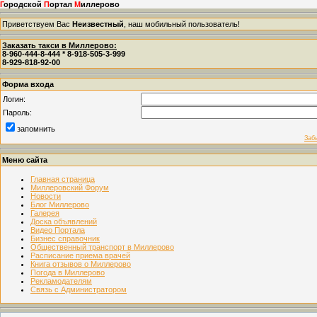
Г
ородской
П
ортал
М
иллерово
Приветствуем Вас
Неизвестный
, наш мобильный пользователь!
Заказать такси в Миллерово:
8-960-444-8-444 * 8-918-505-3-999
8-929-818-92-00
Форма входа
Логин:
Пароль:
запомнить
Заб
Меню сайта
Главная страница
Миллеровский Форум
Новости
Блог Миллерово
Галерея
Доска объявлений
Видео Портала
Бизнес справочник
Общественный транспорт в Миллерово
Расписание приема врачей
Книга отзывов о Миллерово
Погода в Миллерово
Рекламодателям
Связь с Администратором