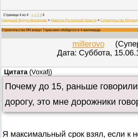
Страница
4
из
4
«
1
2
3
4
Городской Форум Миллерово
»
Новости Ростовской области
»
Строительство М4 вокр
Строительство М4 вокруг Тарасовки обойдется в 4 миллиарда
millerovo
(СуперМ
Дата: Суббота, 15.06.
Цитата
(
Voxafj
)
Почему до 15, раньше говорили
дорогу, это мне дорожники гов
Я максимальный срок взял, если к 