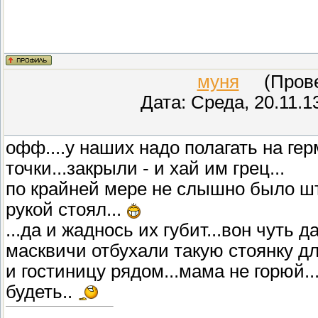
муня
(Провер
Дата: Среда, 20.11.1
офф....у наших надо полагать на ге
точки...закрыли - и хай им грец...
по крайней мере не слышно было шт
рукой стоял...
...да и жаднось их губит...вон чуть 
масквичи отбухали такую стоянку д
и гостиницу рядом...мама не горюй.
будеть..