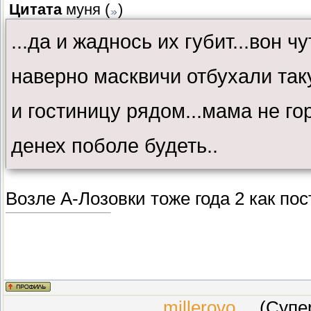
Цитата
муня
(
)
...да и жаднось их губит...вон 
наверно масквичи отбухали так
и гостиницу рядом...мама не го
денех поболе будеть..
Возле А-Лозовки тоже года 2 как пост
millerovo
(СуперМ