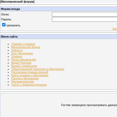
[
Миллеровский форум
]
Форма входа
Логин:
Пароль:
запомнить
Заб
Меню сайта
Главная страница
Миллеровский Форум
Новости
Блог Миллерово
Галерея
Доска объявлений
Видео Портала
Бизнес справочник
Общественный транспорт в Миллерово
Расписание приема врачей
Книга отзывов о Миллерово
Погода в Миллерово
Рекламодателям
Связь с Администратором
Гостям запрещено просматривать данную 