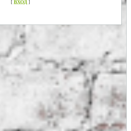
[
ВХОД
]