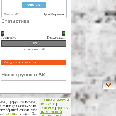
Ответов:
262
Архив
|
Результаты
Статистика
Гости сайта
Пользователи
100%
0%
Всего на сайте -
8
Сегодняшние посетители:
Наша группа в ВК
ГЛАВНАЯ
|
ФОРУМ
|
рово", "форум Миллерово",
НОВОСТИ
|
я только для ознакомления.
ГАЛЕРЕЯ
|
ДОСКА
еют обратной ссылки, либо
ОБЪЯВЛЕНИЙ
|
осим
связаться
с нами. При