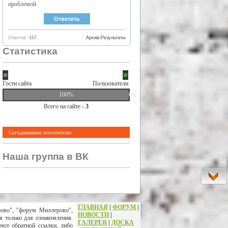
проблемой
Ответов:
167
Архив
|
Результаты
Статистика
Гости сайта
Пользователи
100%
0%
Всего на сайте -
3
Сегодняшние посетители:
Наша группа в ВК
ГЛАВНАЯ
|
ФОРУМ
|
рово", "форум Миллерово",
НОВОСТИ
|
я только для ознакомления.
ГАЛЕРЕЯ
|
ДОСКА
еют обратной ссылки, либо