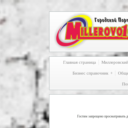
Главная страница
Миллеровски
Бизнес справочник
Обще
По
Гостям запрещено просматривать да