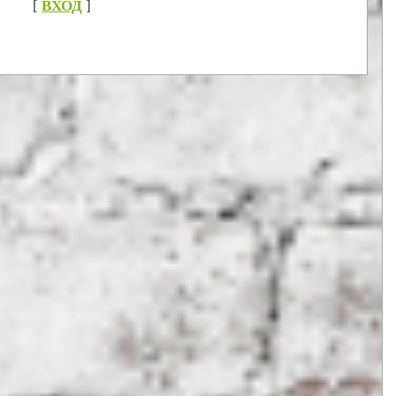
[
ВХОД
]