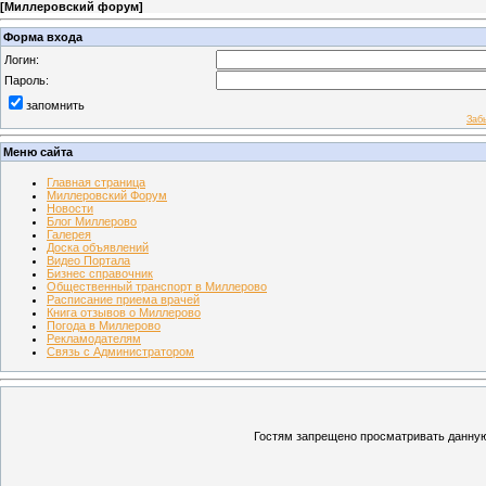
[
Миллеровский форум
]
Форма входа
Логин:
Пароль:
запомнить
Заб
Меню сайта
Главная страница
Миллеровский Форум
Новости
Блог Миллерово
Галерея
Доска объявлений
Видео Портала
Бизнес справочник
Общественный транспорт в Миллерово
Расписание приема врачей
Книга отзывов о Миллерово
Погода в Миллерово
Рекламодателям
Связь с Администратором
Гостям запрещено просматривать данную 