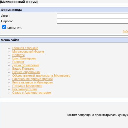
[
Миллеровский форум
]
Форма входа
Логин:
Пароль:
запомнить
Заб
Меню сайта
Главная страница
Миллеровский Форум
Новости
Блог Миллерово
Галерея
Доска объявлений
Видео Портала
Бизнес справочник
Общественный транспорт в Миллерово
Расписание приема врачей
Книга отзывов о Миллерово
Погода в Миллерово
Рекламодателям
Связь с Администратором
Гостям запрещено просматривать данную 